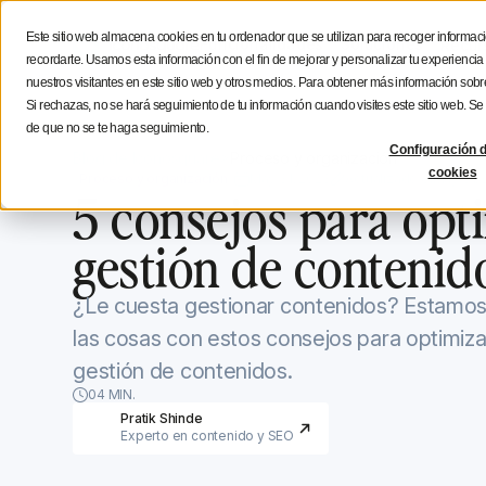
Estratégia social media
Consejos de creación
Icono
Este sitio web almacena cookies en tu ordenador que se utilizan para recoger informaci
Funcionalidades
Soluciones
Recur
recordarte. Usamos esta información con el fin de mejorar y personalizar tu experienci
nuestros visitantes en este sitio web y otros medios. Para obtener más información sobre
Si rechazas, no se hará seguimiento de tu información cuando visites este sitio web. S
de que no se te haga seguimiento.
Configuración d
Blog de Iconosquare
Proceso y organización
cookies
Proceso y organización
May 31, 2023
Actualizado el
May 31,
5 consejos para opti
gestión de contenid
¿Le cuesta gestionar contenidos? Estamos a
las cosas con estos consejos para optimiza
gestión de contenidos.
04 MIN.
Pratik Shinde
Experto en contenido y SEO