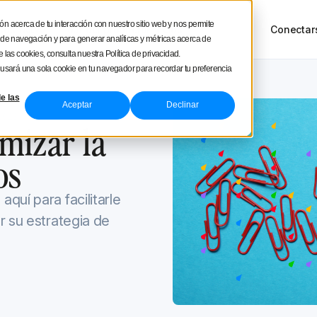
square
ón acerca de tu interacción con nuestro sitio web y nos permite
sos
Tour del producto
Precios
Conectar
NUEVO
a de navegación y para generar analíticas y métricas acerca de
 las cookies, consulta nuestra Política de privacidad.
e usará una sola cookie en tu navegador para recordar tu preferencia
e las
Aceptar
Declinar
 2023
mizar la
os
quí para facilitarle
r su estrategia de