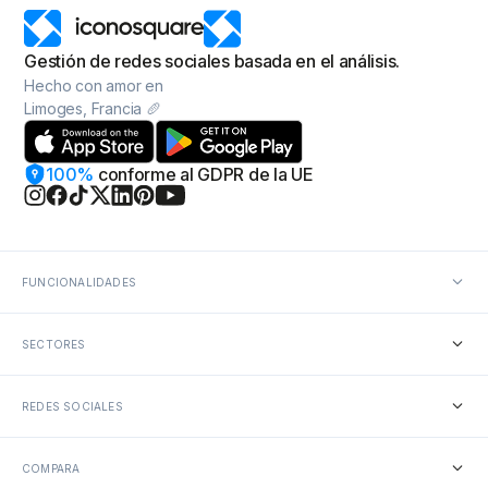
Gestión de redes sociales basada en el análisis.
Hecho con amor en
Limoges, Francia 🥖
100%
conforme
al GDPR de la UE
FUNCIONALIDADES
Análisis de redes sociales
SECTORES
Informes sobre redes sociales
Programador de redes sociales
Colaboración en redes sociales
Agencias
Conversaciones en redes sociales
REDES SOCIALES
Marcas con múltiples ubicaciones
Social listening
Alimentación y bebidas
Herramientas de IA
Moda y belleza
Instagram
Salud, bienestar y deporte
COMPARA
TikTok
Retail y comercio electrónico