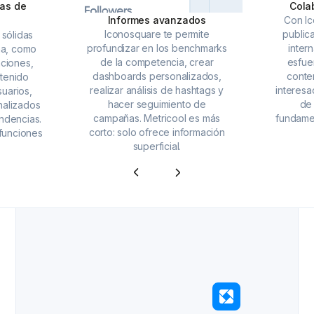
as de
Cola
Informes avanzados
Con Ic
Iconosquare te permite
public
sólidas
profundizar en los benchmarks
inter
ha, como
de la competencia, crear
esfue
ciones,
dashboards personalizados,
conte
tenido
realizar análisis de hashtags y
interesa
uarios,
hacer seguimiento de
de
nalizados
campañas. Metricool es más
fundamen
endencias.
corto: solo ofrece información
funciones
superficial.
.