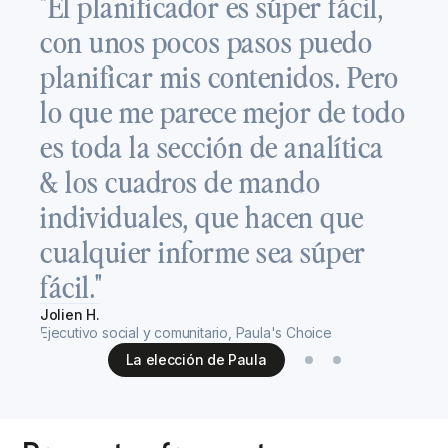
"El planificador es súper fácil,
f
con unos pocos pasos puedo
a
planificar mis contenidos. Pero
c
lo que me parece mejor de todo
e
es toda la sección de analítica
ú
& los cuadros de mando
d
individuales, que hacen que
h
cualquier informe sea súper
t
fácil."
Re
Jolien H.
Eje
Ejecutivo social y comunitario, Paula's Choice
La elección de Paula