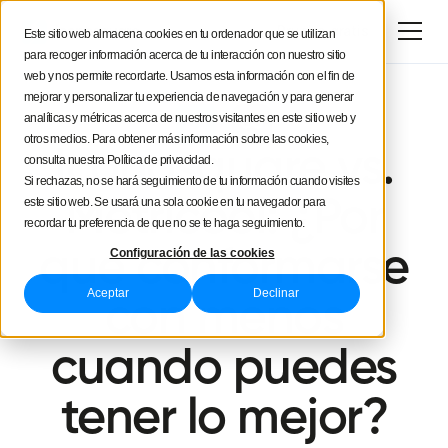
Prueba gratis
Este sitio web almacena cookies en tu ordenador que se utilizan
para recoger información acerca de tu interacción con nuestro sitio
web y nos permite recordarte. Usamos esta información con el fin de
mejorar y personalizar tu experiencia de navegación y para generar
analíticas y métricas acerca de nuestros visitantes en este sitio web y
VS
otros medios. Para obtener más información sobre las cookies,
Iconosquare vs.
consulta nuestra Política de privacidad.
Si rechazas, no se hará seguimiento de tu información cuando visites
Metricool: ¿Por
este sitio web. Se usará una sola cookie en tu navegador para
recordar tu preferencia de que no se te haga seguimiento.
qué conformarse
Configuración de las cookies
Aceptar
Declinar
con menos
cuando puedes
tener lo mejor?