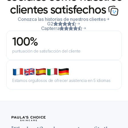
clientes satisfechos
Conozca las historias de nuestros clientes
G2
Capterra
100%
puntuación de satisfacción del cliente
Estamos orgullosos de ofrecer asistencia en 5 idiomas
"