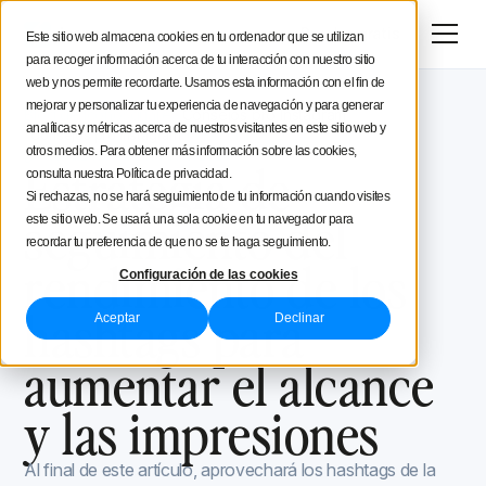
Menú
Prueba gratis
Este sitio web almacena cookies en tu ordenador que se utilizan
para recoger información acerca de tu interacción con nuestro sitio
Estratégia social media
web y nos permite recordarte. Usamos esta información con el fin de
mejorar y personalizar tu experiencia de navegación y para generar
Blog de Iconosquare
Consejos pro Instagram
Consejos de creación
analíticas y métricas acerca de nuestros visitantes en este sitio web y
Consejos pro Instagram
February 8, 2024
otros medios. Para obtener más información sobre las cookies,
Actualizado el
February 8, 2024
Estrategia de
consulta nuestra Política de privacidad.
Iconosquare
Si rechazas, no se hará seguimiento de tu información cuando visites
seguimiento del
este sitio web. Se usará una sola cookie en tu navegador para
recordar tu preferencia de que no se te haga seguimiento.
rendimiento de los
Configuración de las cookies
hashtags para
Aceptar
Declinar
aumentar el alcance
y las impresiones
Al final de este artículo, aprovechará los hashtags de la