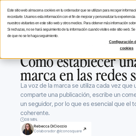
Estratégia social media
Consejos de creación
Icono
Este sitio web almacena cookies en tu ordenador que se utilizan para recoger informaci
Funcionalidades
Soluciones
Recur
recordarte. Usamos esta información con el fin de mejorar y personalizar tu experienci
nuestros visitantes en este sitio web y otros medios. Para obtener más información sobre
Si rechazas, no se hará seguimiento de tu información cuando visites este sitio web. S
de que no se te haga seguimiento.
Configuración d
Blog de Iconosquare
Herramientas y trucos
cookies
Herramientas y trucos
July 7, 2021
Actualizado el
October 19,
Cómo establecer un
marca en las redes s
La voz de la marca se utiliza cada vez qu
comparte una publicación, escribe un come
un seguidor, por lo que es esencial que el 
coherente.
08 MIN.
Rebecca DiCioccio
Colaborador @Iconosquare