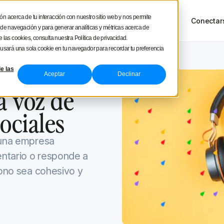
square
ón acerca de tu interacción con nuestro sitio web y nos permite
sos
Tour del producto
Precios
Conectar
NUEVO
a de navegación y para generar analíticas y métricas acerca de
 las cookies, consulta nuestra Política de privacidad.
e usará una sola cookie en tu navegador para recordar tu preferencia
e las
Aceptar
Declinar
 2022
a voz de
ociales
e una empresa
ntario o responde a
tono sea cohesivo y