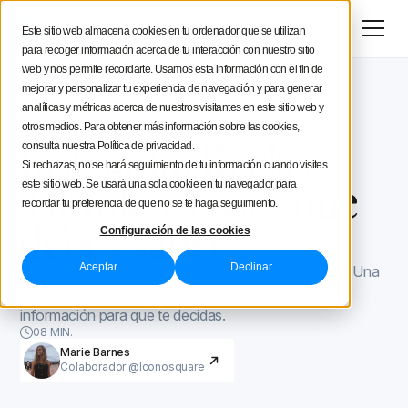
Menú
Prueba gratis
Este sitio web almacena cookies en tu ordenador que se utilizan
para recoger información acerca de tu interacción con nuestro sitio
Estratégia social media
web y nos permite recordarte. Usamos esta información con el fin de
mejorar y personalizar tu experiencia de navegación y para generar
Blog de Iconosquare
TikTok para marcas
Consejos de creación
analíticas y métricas acerca de nuestros visitantes en este sitio web y
TikTok para marcas
March 12, 2021
otros medios. Para obtener más información sobre las cookies,
Actualizado el
August 30, 2022
Instagram Reels o
consulta nuestra Política de privacidad.
Iconosquare
Si rechazas, no se hará seguimiento de tu información cuando visites
TikTok: 7 cosas que
este sitio web. Se usará una sola cookie en tu navegador para
recordar tu preferencia de que no se te haga seguimiento.
debes saber
Configuración de las cookies
Aceptar
Declinar
¿Qué plataforma utilizar? Instagram Reels o TikTok... Una
decisión difícil... En este artículo te damos suficiente
información para que te decidas.
08 MIN.
Marie Barnes
Colaborador @Iconosquare