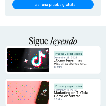
Iniciar una prueba gratuita
Sigue
leyendo
Proceso y organización
December 28, 2023
¿Cómo tener más
visualizaciones en
TikTok​ en 2026?
10 MIN.
¿Cómo tener más visualizaciones en TikTok​ en 20
Proceso y organización
September 13, 2023
Marketing en TikTok:
Cómo encontrar
tendencias y crear
06 MIN.
contenido viral