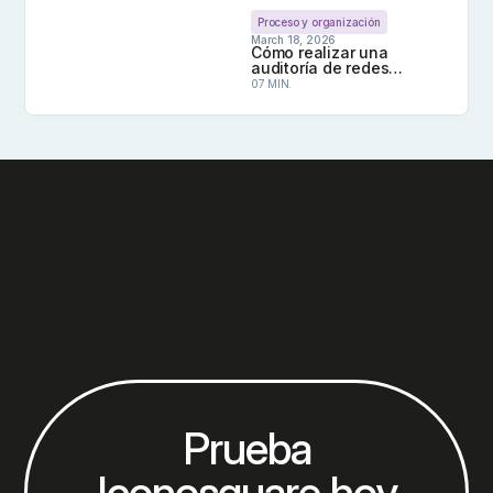
Proceso y organización
March 18, 2026
Cómo realizar una
auditoría de redes
sociales para varios
07 MIN.
perfiles
Cómo realizar una auditoría de redes sociales par
Prueba
Iconosquare hoy