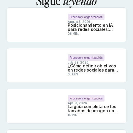
Sigue
leyendo
Proceso y organización
August 5, 2026
Posicionamiento en IA
para redes sociales:
cómo hacer que la IA cite
08 MIN.
tu contenido
Posicionamiento en IA para redes sociales: cómo 
Proceso y organización
July 29, 2026
¿Cómo definir objetivos
en redes sociales para
cada perfil que
05 MIN.
gestionas?
¿Cómo definir objetivos en redes sociales para c
Proceso y organización
April 3, 2026
La guía completa de los
tamaños de imagen en
redes sociales para 2026
14 MIN.
La guía completa de los tamaños de imagen en r