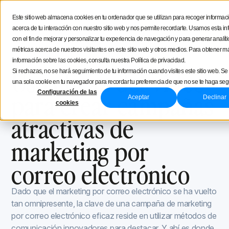
Menú
Prueba
Este sitio web almacena cookies en tu ordenador que se utilizan para recoger informac
acerca de tu interacción con nuestro sitio web y nos permite recordarte. Usamos esta i
Estratégia social media
con el fin de mejorar y personalizar tu experiencia de navegación y para generar analíti
métricas acerca de nuestros visitantes en este sitio web y otros medios. Para obtener m
Blog de Iconosquare
Herramientas y trucos
Consejos de creación
información sobre las cookies, consulta nuestra Política de privacidad.
Herramientas y trucos
December 5, 2022
Uso eficaz del vídeo
Si rechazas, no se hará seguimiento de tu información cuando visites este sitio web. Se
una sola cookie en tu navegador para recordar tu preferencia de que no se te haga seg
Iconosquare
para crear campañas
Configuración de las
Aceptar
Declinar
cookies
atractivas de
marketing por
correo electrónico
Dado que el marketing por correo electrónico se ha vuelto
tan omnipresente, la clave de una campaña de marketing
por correo electrónico eficaz reside en utilizar métodos de
comunicación innovadores para destacar. Y ahí es donde