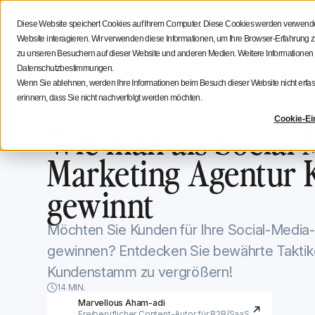
Social Media Strategie
Tipps für Creatoren
Iconosq
Diese Website speichert Cookies auf Ihrem Computer. Diese Cookies werden verwendet
Eigenschaften
Lösungen
Ressourc
Website interagieren. Wir verwenden diese Informationen, um Ihre Browser-Erfahrun
zu unseren Besuchern auf dieser Website und anderen Medien. Weitere Informationen
Datenschutzbestimmungen.
Wenn Sie ablehnen, werden Ihre Informationen beim Besuch dieser Website nicht erfass
erinnern, dass Sie nicht nachverfolgt werden möchten.
Iconosquare -Blog
Kundenverwaltung
Kundenverwaltung
September 15, 2021
Aktualisiert am
Novemb
Cookie-Ei
Wie man als Social 
Marketing Agentur
gewinnt
Möchten Sie Kunden für Ihre Social-Media
gewinnen? Entdecken Sie bewährte Taktik
Kundenstamm zu vergrößern!
14 MIN.
Marvellous Aham-adi
Freiberuflicher Content-Autor für B2B/SaaS