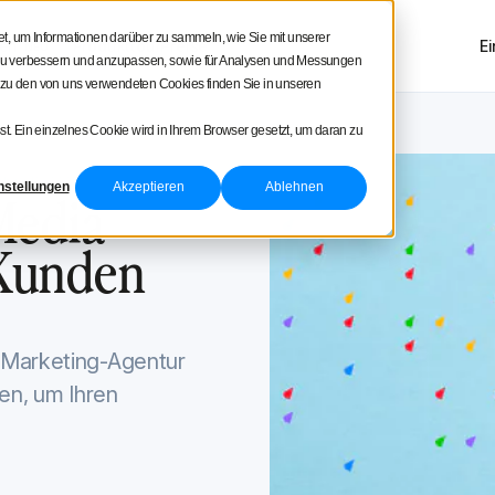
uare
, um Informationen darüber zu sammeln, wie Sie mit unserer
en
Produkttour
Preise
E
NEU
g zu verbessern und anzupassen, sowie für Analysen und Messungen
 zu den von uns verwendeten Cookies finden Sie in unseren
t. Ein einzelnes Cookie wird in Ihrem Browser gesetzt, um daran zu
er 10, 2021
nstellungen
Akzeptieren
Ablehnen
Media
 Kunden
-Marketing-Agentur
en, um Ihren