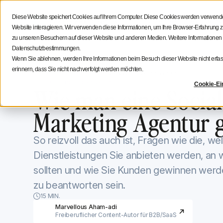
Social Media Strategie
Tipps für Creatoren
Iconosq
Diese Website speichert Cookies auf Ihrem Computer. Diese Cookies werden verwendet
Eigenschaften
Lösungen
Ressourc
Website interagieren. Wir verwenden diese Informationen, um Ihre Browser-Erfahrun
zu unseren Besuchern auf dieser Website und anderen Medien. Weitere Informationen
Datenschutzbestimmungen.
Wenn Sie ablehnen, werden Ihre Informationen beim Besuch dieser Website nicht erfass
erinnern, dass Sie nicht nachverfolgt werden möchten.
Iconosquare -Blog
Prozess und Organisation
Prozess und Organisation
September 10, 2021
Aktualisiert a
Cookie-Ei
Wie man eine Socia
Marketing Agentur 
So reizvoll das auch ist, Fragen wie die, w
Dienstleistungen Sie anbieten werden, an 
sollten und wie Sie Kunden gewinnen wer
zu beantworten sein.
15 MIN.
Marvellous Aham-adi
Freiberuflicher Content-Autor für B2B/SaaS