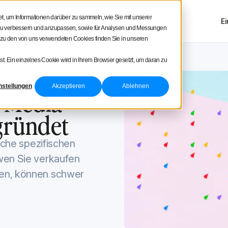
uare
, um Informationen darüber zu sammeln, wie Sie mit unserer
en
Produkttour
Preise
E
NEU
g zu verbessern und anzupassen, sowie für Analysen und Messungen
 zu den von uns verwendeten Cookies finden Sie in unseren
t. Ein einzelnes Cookie wird in Ihrem Browser gesetzt, um daran zu
m
November 14, 2021
nstellungen
Akzeptieren
Ablehnen
l Media
gründet
elche spezifischen
wen Sie verkaufen
den, können schwer