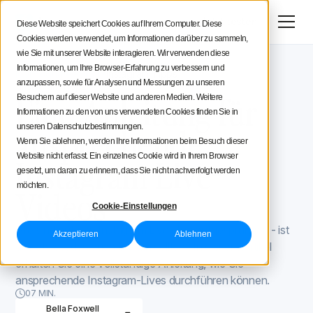
Menü
Jetzt testen
Diese Website speichert Cookies auf Ihrem Computer. Diese
Cookies werden verwendet, um Informationen darüber zu sammeln,
Social Media Strategie
wie Sie mit unserer Website interagieren. Wir verwenden diese
Informationen, um Ihre Browser-Erfahrung zu verbessern und
Iconosquare -Blog
Instagram Tipps
Tipps für Creatoren
anzupassen, sowie für Analysen und Messungen zu unseren
Instagram Tipps
July 30, 2020
Eine Anleitung für
Besuchern auf dieser Website und anderen Medien. Weitere
Informationen zu den von uns verwendeten Cookies finden Sie in
Iconosquare
ansprechende
unseren Datenschutzbestimmungen.
Wenn Sie ablehnen, werden Ihre Informationen beim Besuch dieser
Website nicht erfasst. Ein einzelnes Cookie wird in Ihrem Browser
Instagram Live-
gesetzt, um daran zu erinnern, dass Sie nicht nachverfolgt werden
möchten.
Videos
Cookie-Einstellungen
Alle sind auf den Instagram Live-Zug aufgesprungen - ist
Akzeptieren
Ablehnen
das etwas, das auch Sie tun sollten? In diesem Artikel
erhalten Sie eine vollständige Anleitung, wie Sie
ansprechende Instagram-Lives durchführen können.
07 MIN.
Bella Foxwell