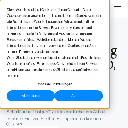
Menü
Jetzt testen
Diese Website speichert Cookies auf Ihrem Computer. Diese
Cookies werden verwendet, um Informationen darüber zu sammeln,
Social Media Strategie
wie Sie mit unserer Website interagieren. Wir verwenden diese
Informationen, um Ihre Browser-Erfahrung zu verbessern und
Iconosquare -Blog
Instagram Tipps
Tipps für Creatoren
anzupassen, sowie für Analysen und Messungen zu unseren
Instagram Tipps
December 3, 2019
Besuchern auf dieser Website und anderen Medien. Weitere
Aktualisiert am
September 21, 2022
Tipps zur Erstellung
Informationen zu den von uns verwendeten Cookies finden Sie in
Iconosquare
unseren Datenschutzbestimmungen.
einer Instagram-Bio,
Wenn Sie ablehnen, werden Ihre Informationen beim Besuch dieser
Website nicht erfasst. Ein einzelnes Cookie wird in Ihrem Browser
die Ihre Follower
gesetzt, um daran zu erinnern, dass Sie nicht nachverfolgt werden
möchten.
wachsen lässt
Cookie-Einstellungen
Akzeptieren
Ablehnen
Ihre Instagram-Bio ist möglicherweise Ihre einzige
Chance, jemanden davon zu überzeugen, auf die
Schaltfläche "Folgen" zu klicken. In diesem Artikel
erfahren Sie, wie Sie Ihre Bio optimieren können.
07 MIN.