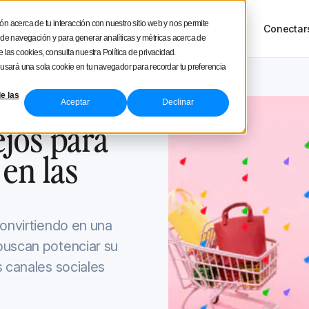
square
ón acerca de tu interacción con nuestro sitio web y nos permite
sos
Tour del producto
Precios
Conectar
NUEVO
a de navegación y para generar analíticas y métricas acerca de
 las cookies, consulta nuestra Política de privacidad.
e usará una sola cookie en tu navegador para recordar tu preferencia
e las
Aceptar
Declinar
y 25, 2022
ejos para
en las
convirtiendo en una
buscan potenciar su
s canales sociales