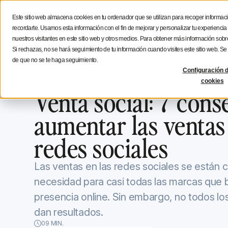
Estratégia social media
Consejos de creación
Icono
Este sitio web almacena cookies en tu ordenador que se utilizan para recoger informaci
Funcionalidades
Soluciones
Recur
recordarte. Usamos esta información con el fin de mejorar y personalizar tu experienci
nuestros visitantes en este sitio web y otros medios. Para obtener más información sobre
Si rechazas, no se hará seguimiento de tu información cuando visites este sitio web. S
de que no se te haga seguimiento.
Configuración d
Blog de Iconosquare
Herramientas y trucos
cookies
Herramientas y trucos
January 25, 2022
Actualizado el
Januar
Venta social: 7 cons
aumentar las ventas 
redes sociales
Las ventas en las redes sociales se están 
necesidad para casi todas las marcas que 
presencia online. Sin embargo, no todos lo
dan resultados.
09 MIN.