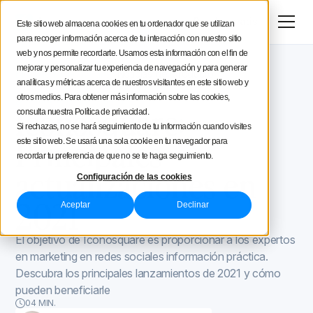
Menú
Prueba gratis
Este sitio web almacena cookies en tu ordenador que se utilizan
para recoger información acerca de tu interacción con nuestro sitio
Estratégia social media
web y nos permite recordarte. Usamos esta información con el fin de
mejorar y personalizar tu experiencia de navegación y para generar
Blog de Iconosquare
Noticias del producto
Consejos de creación
analíticas y métricas acerca de nuestros visitantes en este sitio web y
Noticias del producto
November 6, 2021
otros medios. Para obtener más información sobre las cookies,
Actualizado el
November 8, 2021
Iconosquare:
consulta nuestra Política de privacidad.
Iconosquare
Si rechazas, no se hará seguimiento de tu información cuando visites
Principales
este sitio web. Se usará una sola cookie en tu navegador para
recordar tu preferencia de que no se te haga seguimiento.
actualizaciones en
Configuración de las cookies
2021
Aceptar
Declinar
El objetivo de Iconosquare es proporcionar a los expertos
en marketing en redes sociales información práctica.
Descubra los principales lanzamientos de 2021 y cómo
pueden beneficiarle
04 MIN.