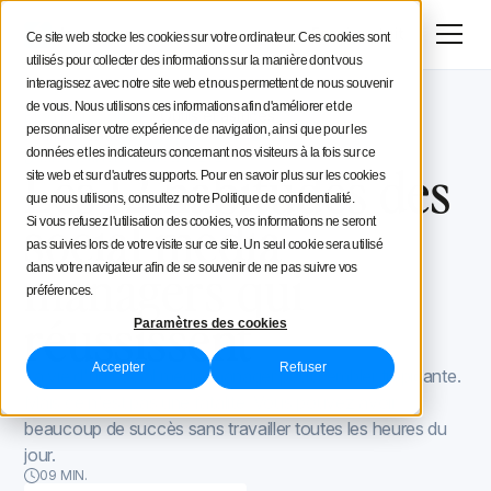
Menu
Essai gratuit
Ce site web stocke les cookies sur votre ordinateur. Ces cookies sont
utilisés pour collecter des informations sur la manière dont vous
Stratégie social media
interagissez avec notre site web et nous permettent de nous souvenir
de vous. Nous utilisons ces informations afin d'améliorer et de
Blog Iconosquare
Outils et astuces
Conseils aux créateurs
personnaliser votre expérience de navigation, ainsi que pour les
Outils et astuces
September 14, 2021
données et les indicateurs concernant nos visiteurs à la fois sur ce
Mis à jour le
November 9, 2021
Les 12 habitudes des
site web et sur d'autres supports. Pour en savoir plus sur les cookies
Iconosquare
que nous utilisons, consultez notre Politique de confidentialité.
social media
Si vous refusez l'utilisation des cookies, vos informations ne seront
pas suivies lors de votre visite sur ce site. Un seul cookie sera utilisé
managers qui
dans votre navigateur afin de se souvenir de ne pas suivre vos
préférences.
réussissent
Paramètres des cookies
Accepter
Refuser
La vie d'un social media manager peut sembler trépidante.
Mais ce n'est pas une fatalité. Vous pouvez avoir
beaucoup de succès sans travailler toutes les heures du
jour.
09 MIN.