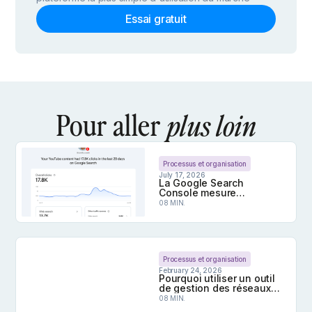
Essai gratuit
Pour aller
plus loin
Processus et organisation
July 17, 2026
La Google Search
Console mesure
désormais vos
08 MIN.
performances social
media dans les résultats
de recherche
La Google Search Console mesure désormais vos 
Processus et organisation
February 24, 2026
Pourquoi utiliser un outil
de gestion des réseaux
sociaux en 2026 ?
08 MIN.