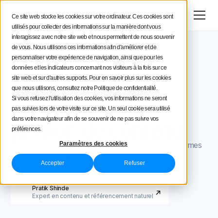
Menu
Essai gratuit
Ce site web stocke les cookies sur votre ordinateur. Ces cookies sont
utilisés pour collecter des informations sur la manière dont vous
Stratégie social media
interagissez avec notre site web et nous permettent de nous souvenir
de vous. Nous utilisons ces informations afin d'améliorer et de
Blog Iconosquare
Processus et organisation
Conseils aux créateurs
personnaliser votre expérience de navigation, ainsi que pour les
Processus et organisation
May 31, 2023
données et les indicateurs concernant nos visiteurs à la fois sur ce
Mis à jour le
May 31, 2023
5 conseils pour
site web et sur d'autres supports. Pour en savoir plus sur les cookies
Iconosquare
que nous utilisons, consultez notre Politique de confidentialité.
optimiser votre
Si vous refusez l'utilisation des cookies, vos informations ne seront
pas suivies lors de votre visite sur ce site. Un seul cookie sera utilisé
gestion de contenu
dans votre navigateur afin de se souvenir de ne pas suivre vos
préférences.
Vous avez du mal à gérer votre contenu ? Nous sommes
Paramètres des cookies
là pour vous faciliter la tâche avec ces conseils pour
Accepter
Refuser
optimiser votre stratégie de gestion de contenu.
04 MIN.
Pratik Shinde
Expert en contenu et référencement naturel