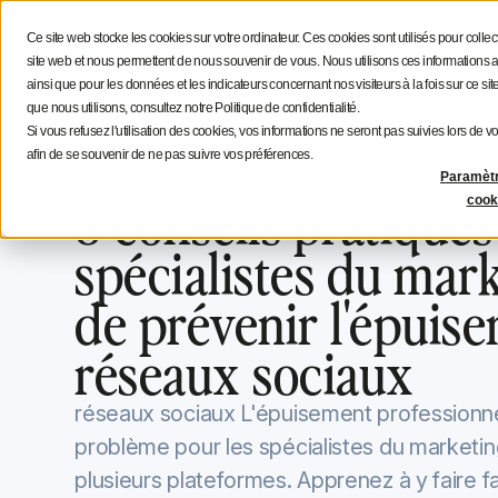
Stratégie social media
Conseils aux créateurs
Icono
Ce site web stocke les cookies sur votre ordinateur. Ces cookies sont utilisés pour colle
Fonctionnalités
Solutions
Ressour
site web et nous permettent de nous souvenir de vous. Nous utilisons ces informations a
ainsi que pour les données et les indicateurs concernant nos visiteurs à la fois sur ce si
que nous utilisons, consultez notre Politique de confidentialité.
Si vous refusez l'utilisation des cookies, vos informations ne seront pas suivies lors de vo
afin de se souvenir de ne pas suivre vos préférences.
Blog Iconosquare
Outils et astuces
Paramèt
Outils et astuces
July 21, 2022
Mis à jour le
July 21, 2022
8 conseils pratiques
cook
spécialistes du mark
de prévenir l'épuis
réseaux sociaux
réseaux sociaux L'épuisement professionnel
problème pour les spécialistes du marketin
plusieurs plateformes. Apprenez à y faire f