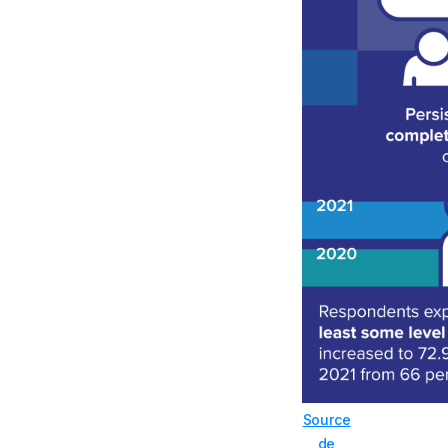
Source
de