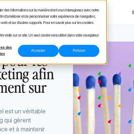
square
cter des informations sur la manière dont vous interagissez avec notre
ces
Démo produit
Tarifs
NOUVEAU
fin d'améliorer et de personnaliser votre expérience de navigation,
te web et sur d'autres supports. Pour en savoir plus sur les cookies
tre visite sur ce site. Un seul cookie sera utilisé dans votre navigateur
res des
Accepter
Refuser
 pour les
ies
eting afin
ement sur
 est un véritable
g qui gèrent
ace et à maintenir