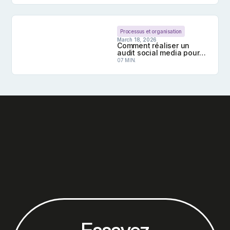
Guide complet des tailles des images sur les rés
Processus et organisation
March 18, 2026
Comment réaliser un
audit social media pour
plusieurs profils ?
07 MIN.
Comment réaliser un audit social media pour plusie