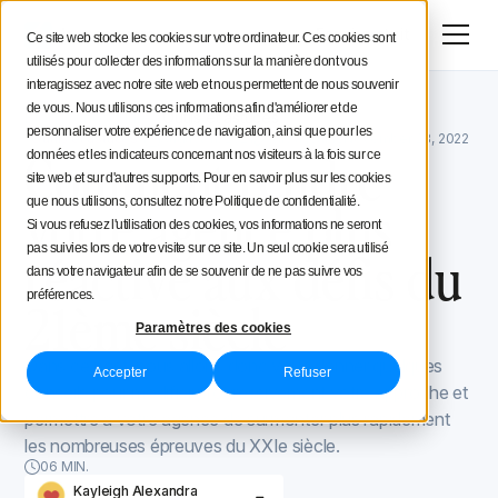
Menu
Essai gratuit
Ce site web stocke les cookies sur votre ordinateur. Ces cookies sont
utilisés pour collecter des informations sur la manière dont vous
Stratégie social media
interagissez avec notre site web et nous permettent de nous souvenir
de vous. Nous utilisons ces informations afin d'améliorer et de
Blog Iconosquare
Outils et astuces
Conseils aux créateurs
personnaliser votre expérience de navigation, ainsi que pour les
Outils et astuces
August 11, 2021
Mis à jour le
November 28, 2022
Comment rendre
données et les indicateurs concernant nos visiteurs à la fois sur ce
site web et sur d'autres supports. Pour en savoir plus sur les cookies
Iconosquare
votre agence plus
que nous utilisons, consultez notre Politique de confidentialité.
Si vous refusez l'utilisation des cookies, vos informations ne seront
pas suivies lors de votre visite sur ce site. Un seul cookie sera utilisé
réactive aux défis du
dans votre navigateur afin de se souvenir de ne pas suivre vos
préférences.
21ème siècle
Paramètres des cookies
Dans ce post, nous allons donc vous donner quelques
Accepter
Refuser
conseils pour modifier progressivement votre approche et
permettre à votre agence de surmonter plus rapidement
les nombreuses épreuves du XXIe siècle.
06 MIN.
Kayleigh Alexandra