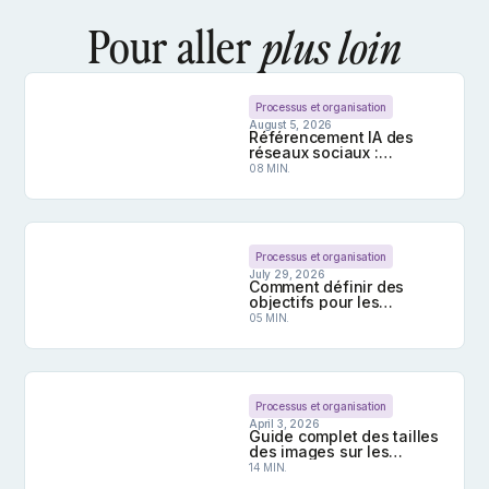
Pour aller
plus loin
Processus et organisation
August 5, 2026
Référencement IA des
réseaux sociaux :
comment être cité par les
08 MIN.
IA ?
Référencement IA des réseaux sociaux : comment ê
Processus et organisation
July 29, 2026
Comment définir des
objectifs pour les
réseaux sociaux que
05 MIN.
vous gérez ?
Comment définir des objectifs pour les réseaux s
Processus et organisation
April 3, 2026
Guide complet des tailles
des images sur les
réseaux sociaux en 2026
14 MIN.