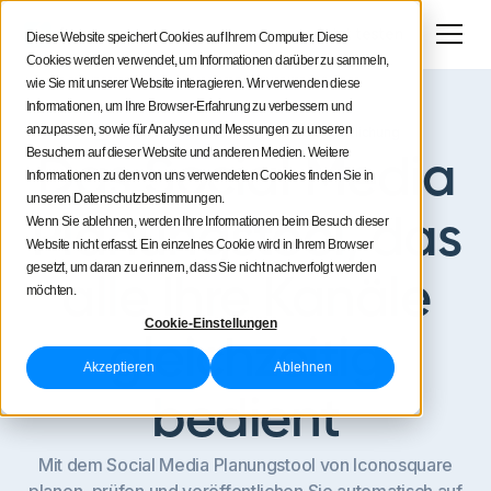
Jetzt testen
Diese Website speichert Cookies auf Ihrem Computer. Diese
Cookies werden verwendet, um Informationen darüber zu sammeln,
wie Sie mit unserer Website interagieren. Wir verwenden diese
Informationen, um Ihre Browser-Erfahrung zu verbessern und
anzupassen, sowie für Analysen und Messungen zu unseren
Optimale Terminplanung und Veröffentlichung
Besuchern auf dieser Website und anderen Medien. Weitere
Das Social Media
Informationen zu den von uns verwendeten Cookies finden Sie in
unseren Datenschutzbestimmungen.
Planungstool, das
Wenn Sie ablehnen, werden Ihre Informationen beim Besuch dieser
Website nicht erfasst. Ein einzelnes Cookie wird in Ihrem Browser
gesetzt, um daran zu erinnern, dass Sie nicht nachverfolgt werden
alle Ihre Kanäle
möchten.
Cookie-Einstellungen
gleichzeitig
Akzeptieren
Ablehnen
bedient
Mit dem Social Media Planungstool von Iconosquare