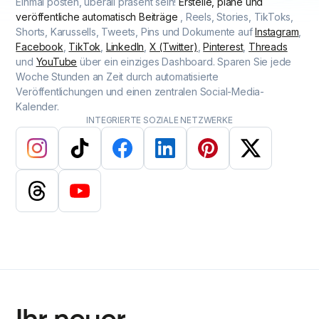
Einmal posten, überall präsent sein!
Erstelle, plane und
veröffentliche automatisch Beiträge
, Reels, Stories, TikToks,
Shorts, Karussells, Tweets, Pins und Dokumente auf
Instagram
,
Facebook
,
TikTok
,
LinkedIn
,
X (Twitter)
,
Pinterest
,
Threads
und
YouTube
über ein einziges Dashboard. Sparen Sie jede
Woche Stunden an Zeit durch automatisierte
Veröffentlichungen und einen zentralen Social-Media-
Kalender.
INTEGRIERTE SOZIALE NETZWERKE