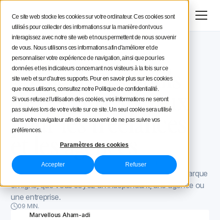
Menu
Essai gratuit
Ce site web stocke les cookies sur votre ordinateur. Ces cookies sont
utilisés pour collecter des informations sur la manière dont vous
Stratégie social media
interagissez avec notre site web et nous permettent de nous souvenir
de vous. Nous utilisons ces informations afin d'améliorer et de
Blog Iconosquare
Outils et astuces
Conseils aux créateurs
personnaliser votre expérience de navigation, ainsi que pour les
Outils et astuces
August 27, 2021
Mis à jour le
July 31, 2023
23 meilleurs outils
données et les indicateurs concernant nos visiteurs à la fois sur ce
site web et sur d'autres supports. Pour en savoir plus sur les cookies
Iconosquare
de réseaux sociaux
que nous utilisons, consultez notre Politique de confidentialité.
Si vous refusez l'utilisation des cookies, vos informations ne seront
pas suivies lors de votre visite sur ce site. Un seul cookie sera utilisé
pour les freelances
dans votre navigateur afin de se souvenir de ne pas suivre vos
préférences.
et les agences
Paramètres des cookies
réseaux sociaux jouent un rôle essentiel dans
Accepter
Refuser
l'augmentation de la portée et de l'impact de votre marque
en ligne, que vous soyez un indépendant, une agence ou
une entreprise.
09 MIN.
Marvellous Aham-adi