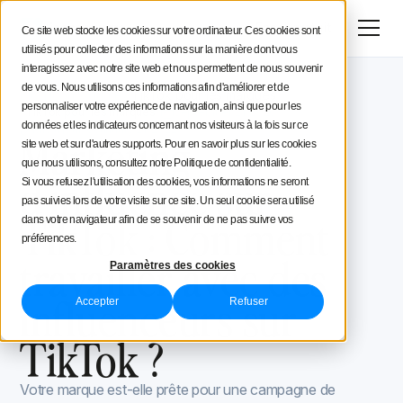
Menu
Essai gratuit
Ce site web stocke les cookies sur votre ordinateur. Ces cookies sont
utilisés pour collecter des informations sur la manière dont vous
Stratégie social media
interagissez avec notre site web et nous permettent de nous souvenir
de vous. Nous utilisons ces informations afin d'améliorer et de
Blog Iconosquare
TikTok pour les marques
Conseils aux créateurs
personnaliser votre expérience de navigation, ainsi que pour les
TikTok pour les marques
September 21, 2020
données et les indicateurs concernant nos visiteurs à la fois sur ce
Mis à jour le
January 21, 2022
Marketing
site web et sur d'autres supports. Pour en savoir plus sur les cookies
Iconosquare
que nous utilisons, consultez notre Politique de confidentialité.
d'influence sur
Si vous refusez l'utilisation des cookies, vos informations ne seront
pas suivies lors de votre visite sur ce site. Un seul cookie sera utilisé
TikTok : Comment
dans votre navigateur afin de se souvenir de ne pas suivre vos
préférences.
travailler avec des
Paramètres des cookies
influenceurs sur
Accepter
Refuser
TikTok ?
Votre marque est-elle prête pour une campagne de