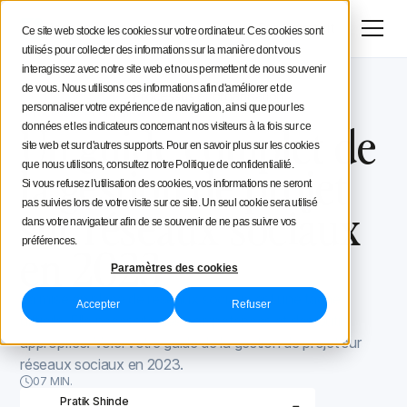
Menu
Essai gratuit
Ce site web stocke les cookies sur votre ordinateur. Ces cookies sont
utilisés pour collecter des informations sur la manière dont vous
Stratégie social media
interagissez avec notre site web et nous permettent de nous souvenir
de vous. Nous utilisons ces informations afin d'améliorer et de
Blog Iconosquare
Processus et organisation
Conseils aux créateurs
personnaliser votre expérience de navigation, ainsi que pour les
Processus et organisation
April 3, 2023
Un guide complet de
données et les indicateurs concernant nos visiteurs à la fois sur ce
site web et sur d'autres supports. Pour en savoir plus sur les cookies
Iconosquare
la gestion de projet
que nous utilisons, consultez notre Politique de confidentialité.
Si vous refusez l'utilisation des cookies, vos informations ne seront
pas suivies lors de votre visite sur ce site. Un seul cookie sera utilisé
sur réseaux sociaux
dans votre navigateur afin de se souvenir de ne pas suivre vos
préférences.
en 2023
Paramètres des cookies
La mise en place de réseaux sociaux est une tâche
Accepter
Refuser
difficile. Elle nécessite des compétences et des outils
appropriés. Voici votre guide de la gestion de projet sur
réseaux sociaux en 2023.
07 MIN.
Pratik Shinde