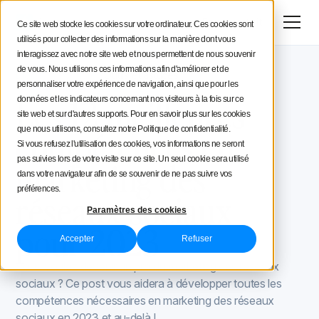
Menu
Essai gratuit
Ce site web stocke les cookies sur votre ordinateur. Ces cookies sont
utilisés pour collecter des informations sur la manière dont vous
Stratégie social media
interagissez avec notre site web et nous permettent de nous souvenir
de vous. Nous utilisons ces informations afin d'améliorer et de
Blog Iconosquare
Outils et astuces
Conseils aux créateurs
personnaliser votre expérience de navigation, ainsi que pour les
Outils et astuces
March 3, 2023
Les 12 meilleures
données et les indicateurs concernant nos visiteurs à la fois sur ce
site web et sur d'autres supports. Pour en savoir plus sur les cookies
Iconosquare
compétences en
que nous utilisons, consultez notre Politique de confidentialité.
Si vous refusez l'utilisation des cookies, vos informations ne seront
pas suivies lors de votre visite sur ce site. Un seul cookie sera utilisé
marketing des
dans votre navigateur afin de se souvenir de ne pas suivre vos
préférences.
réseaux sociaux
Paramètres des cookies
pour 2023
Accepter
Refuser
Vous voulez devenir un pro du marketing des réseaux
sociaux ? Ce post vous aidera à développer toutes les
compétences nécessaires en marketing des réseaux
sociaux en 2023 et au-delà !