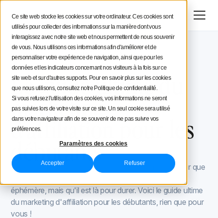
Menu
Essai gratuit
Ce site web stocke les cookies sur votre ordinateur. Ces cookies sont
utilisés pour collecter des informations sur la manière dont vous
Stratégie social media
interagissez avec notre site web et nous permettent de nous souvenir
de vous. Nous utilisons ces informations afin d'améliorer et de
Blog Iconosquare
Outils et astuces
Conseils aux créateurs
personnaliser votre expérience de navigation, ainsi que pour les
Outils et astuces
November 3, 2023
données et les indicateurs concernant nos visiteurs à la fois sur ce
Mis à jour le
November 3, 2023
Le guide ultime du
site web et sur d'autres supports. Pour en savoir plus sur les cookies
Iconosquare
que nous utilisons, consultez notre Politique de confidentialité.
marketing
Si vous refusez l'utilisation des cookies, vos informations ne seront
pas suivies lors de votre visite sur ce site. Un seul cookie sera utilisé
d'affiliation pour les
dans votre navigateur afin de se souvenir de ne pas suivre vos
préférences.
débutants
Paramètres des cookies
Accepter
Refuser
Avec un taux de croissance de 10 % par an, il est clair que
le marketing d'affiliation n'est pas une tendance
éphémère, mais qu'il est là pour durer. Voici le guide ultime
du marketing d'affiliation pour les débutants, rien que pour
vous !