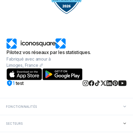
Pilotez vos réseaux par les statistiques.
Fabriqué avec amour à
Limoges, France 🥖
1
test
FONCTIONNALITÉS
Statistiques réseaux sociaux
SECTEURS
Reporting réseaux sociaux
Programmation réseaux sociaux