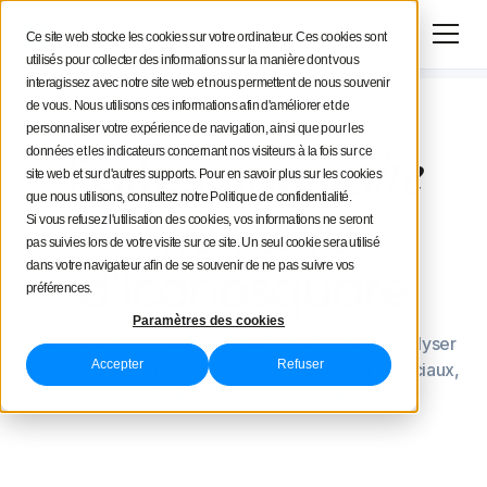
Essai gratuit
Ce site web stocke les cookies sur votre ordinateur. Ces cookies sont
utilisés pour collecter des informations sur la manière dont vous
interagissez avec notre site web et nous permettent de nous souvenir
de vous. Nous utilisons ces informations afin d'améliorer et de
personnaliser votre expérience de navigation, ainsi que pour les
Démo produit
visite
données et les indicateurs concernant nos visiteurs à la fois sur ce
Faites une
site web et sur d'autres supports. Pour en savoir plus sur les cookies
que nous utilisons, consultez notre Politique de confidentialité.
interactive
Si vous refusez l'utilisation des cookies, vos informations ne seront
pas suivies lors de votre visite sur ce site. Un seul cookie sera utilisé
dans votre navigateur afin de se souvenir de ne pas suivre vos
d'Iconosquare
préférences.
Paramètres des cookies
Découvrez comment planifier votre contenu, analyser
Accepter
Refuser
vos performances et développer vos réseaux sociaux,
le tout depuis Iconosquare.