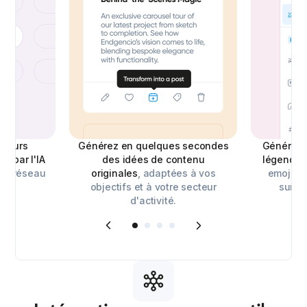
lleurs
Générez en quelques secondes
Générez 
 par l'IA
des idées de contenu
légendes
ue réseau
originales
, adaptées à vos
emojis p
objectifs et à votre secteur
sur le
d'activité.