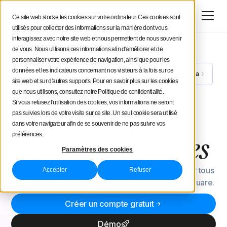
Essai gratuit
Ce site web stocke les cookies sur votre ordinateur. Ces cookies sont
utilisés pour collecter des informations sur la manière dont vous
interagissez avec notre site web et nous permettent de nous souvenir
de vous. Nous utilisons ces informations afin d'améliorer et de
personnaliser votre expérience de navigation, ainsi que pour les
données et les indicateurs concernant nos visiteurs à la fois sur ce
Découvrez Uma, votre analyste IA social media
NOUVEAU
site web et sur d'autres supports. Pour en savoir plus sur les cookies
Pilotez
vos
que nous utilisons, consultez notre Politique de confidentialité.
Si vous refusez l'utilisation des cookies, vos informations ne seront
pas suivies lors de votre visite sur ce site. Un seul cookie sera utilisé
réseaux
dans votre navigateur afin de se souvenir de ne pas suivre vos
préférences.
par
les
statistiques
Paramètres des cookies
Planifiez, publiez et prouvez ce qui fonctionne sur tous
Accepter
Refuser
les réseaux sociaux que vous gérez avec Iconosquare.
Créer un compte gratuit
Démo