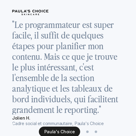
"
"Le programmateur est super
a
facile, il suffit de quelques
p
étapes pour planifier mon
L
contenu. Mais ce que je trouve
é
le plus intéressant, c'est
s
l'ensemble de la section
c
analytique et les tableaux de
p
bord individuels, qui facilitent
p
grandement le reporting."
Re
Jolien H.
Ca
Cadre social et communautaire, Paula's Choice
Paula's Choice