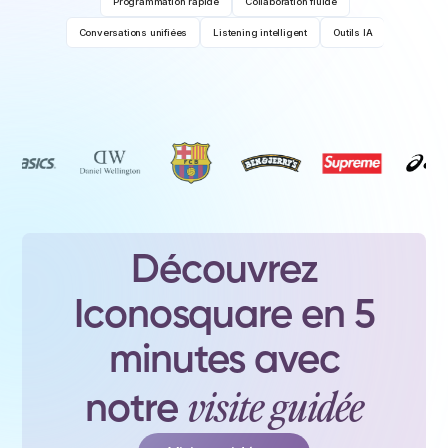
Programmation rapide
Collaboration fluide
Conversations unifiées
Listening intelligent
Outils IA
Découvrez
Iconosquare en 5
minutes avec
visite guidée
notre