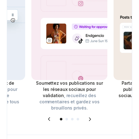
eaux de
Soumettez vos publications sur
Partagez
ipe pour
les réseaux sociaux pour
publica
e vue
validation
, recueillez des
sociaux
a
 de tous
commentaires et gardez vos
par
brouillons privés.