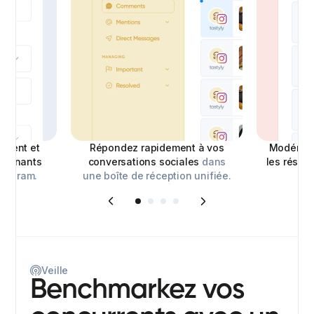
ement et
Répondez rapidement à vos
Modérez 
gagnants
conversations sociales
dans
les résea
stagram.
une boîte de réception unifiée.
Veille
Benchmarkez vos