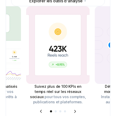
Explorer les outils d'analyse
utomatisés
Suivez plus de 100 KPIs en
Déterm
sur vos
temps réel sur les réseaux
moment
s, prêts à
sociaux
pour tous vos comptes,
Instagra
s.
publications et plateformes.
autre