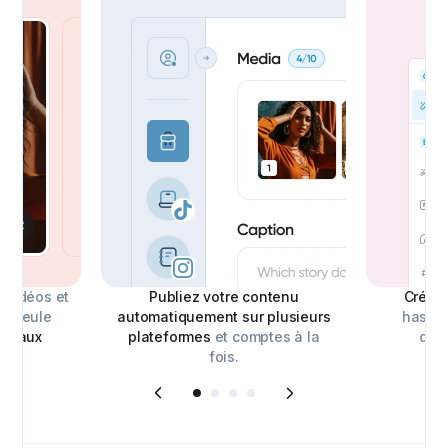
 vidéos et
Publiez votre contenu
Créez
e seule
automatiquement sur plusieurs
hashta
ée aux
plateformes
et comptes à la
cont
ux
.
fois.