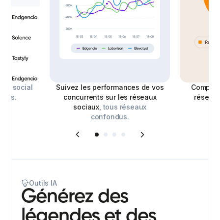
s
de social
Suivez les performances de vos
Compare
ables.
concurrents sur les réseaux
réseaux
sociaux
, tous réseaux
confondus.
Outils IA
Générez des
légendes et des