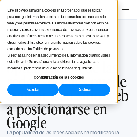
Menú
Prueba gratis
Este sitio web almacena cookies en tu ordenador que se utilizan
para recoger información acerca de tu interacción con nuestro sitio
Estratégia social media
web y nos permite recordarte. Usamos esta información con el fin de
mejorar y personalizar tu experiencia de navegación y para generar
Blog de Iconosquare
Herramientas y trucos
Consejos de creación
analíticas y métricas acerca de nuestros visitantes en este sitio web y
Herramientas y trucos
October 8, 2021
otros medios. Para obtener más información sobre las cookies,
Actualizado el
September 8, 2022
Cómo la
consulta nuestra Política de privacidad.
Iconosquare
Si rechazas, no se hará seguimiento de tu información cuando visites
optimización de las
este sitio web. Se usará una sola cookie en tu navegador para
recordar tu preferencia de que no se te haga seguimiento.
redes sociales puede
Configuración de las cookies
ayudar a su sitio web
Aceptar
Declinar
a posicionarse en
Google
La popularidad de las redes sociales ha modificado la