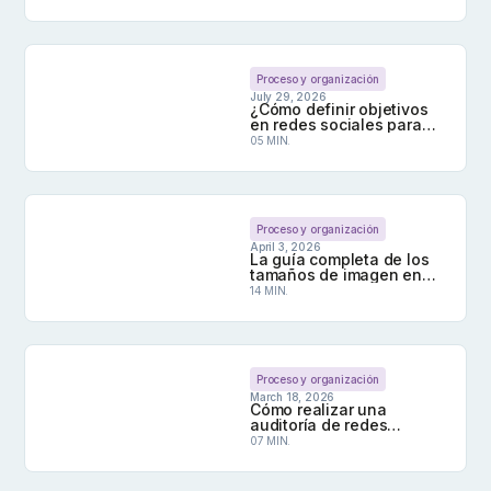
tu contenido
Posicionamiento en IA para redes sociales: cómo 
Proceso y organización
July 29, 2026
¿Cómo definir objetivos
en redes sociales para
cada perfil que
05 MIN.
gestionas?
¿Cómo definir objetivos en redes sociales para c
Proceso y organización
April 3, 2026
La guía completa de los
tamaños de imagen en
redes sociales para 2026
14 MIN.
La guía completa de los tamaños de imagen en r
Proceso y organización
March 18, 2026
Cómo realizar una
auditoría de redes
sociales para varios
07 MIN.
perfiles
Cómo realizar una auditoría de redes sociales par