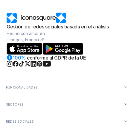
Gestión de redes sociales basada en el análisis.
Hecho con amor en
Limoges, Francia 🥖
100%
conforme
al GDPR de la UE
FUNCIONALIDADES
Análisis de redes sociales
SECTORES
Informes sobre redes sociales
Programador de redes sociales
Colaboración en redes sociales
Agencias
Conversaciones en redes sociales
REDES SOCIALES
Marcas con múltiples ubicaciones
Social listening
Alimentación y bebidas
Herramientas de IA