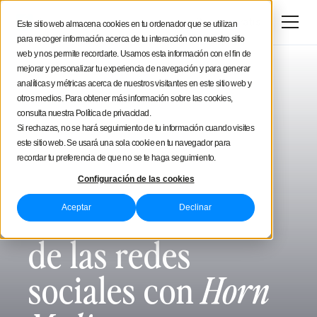
Prueba gratis
Este sitio web almacena cookies en tu ordenador que se utilizan
para recoger información acerca de tu interacción con nuestro sitio
web y nos permite recordarte. Usamos esta información con el fin de
mejorar y personalizar tu experiencia de navegación y para generar
analíticas y métricas acerca de nuestros visitantes en este sitio web y
otros medios. Para obtener más información sobre las cookies,
consulta nuestra Política de privacidad.
Si rechazas, no se hará seguimiento de tu información cuando visites
este sitio web. Se usará una sola cookie en tu navegador para
recordar tu preferencia de que no se te haga seguimiento.
Configuración de las cookies
Gestión extrema
Aceptar
Declinar
de las redes
sociales con
Horn