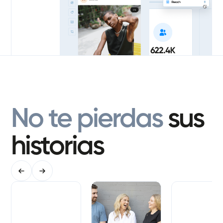
No te pierdas
sus
historias
Carrera 92
Coffey & Tea
Emma Desh