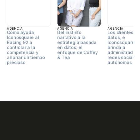
AGENCIA
AGENCIA
AGENCIA
Cómo ayuda
Del instinto
Los clientes e
Iconosquare al
narrativo a la
datos, e
Racing 92 a
estrategia basada
Iconosquare se
controlar a la
en datos: el
brinda a
competencia y
enfoque de Coffey
administradore
ahorrar un tiempo
& Tea
redes sociales
precioso
autónomos