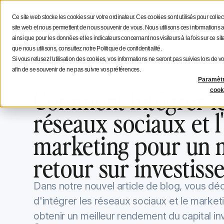
Stratégie social media
Conseils aux créateurs
Icono
Ce site web stocke les cookies sur votre ordinateur. Ces cookies sont utilisés pour colle
Fonctionnalités
Solutions
Ressour
site web et nous permettent de nous souvenir de vous. Nous utilisons ces informations a
ainsi que pour les données et les indicateurs concernant nos visiteurs à la fois sur ce si
que nous utilisons, consultez notre Politique de confidentialité.
Si vous refusez l'utilisation des cookies, vos informations ne seront pas suivies lors de vo
afin de se souvenir de ne pas suivre vos préférences.
Blog Iconosquare
Outils et astuces
Paramèt
Outils et astuces
January 8, 2024
Mis à jour le
January 8, 202
Comment intégrer l
cook
réseaux sociaux et l
marketing pour un m
retour sur investiss
Dans notre nouvel article de blog, vous déc
d'intégrer les réseaux sociaux et le marketi
obtenir un meilleur rendement du capital inve