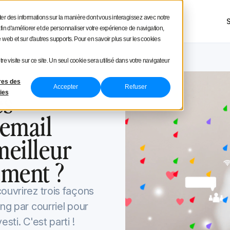
square
cter des informations sur la manière dont vous interagissez avec notre
ces
Démo produit
Tarifs
NOUVEAU
fin d'améliorer et de personnaliser votre expérience de navigation,
te web et sur d'autres supports. Pour en savoir plus sur les cookies
tre visite sur ce site. Un seul cookie sera utilisé dans votre navigateur
res des
4
Accepter
Refuser
es
ies
'email
eilleur
ement ?
ouvrirez trois façons
ng par courriel pour
sti. C'est parti !