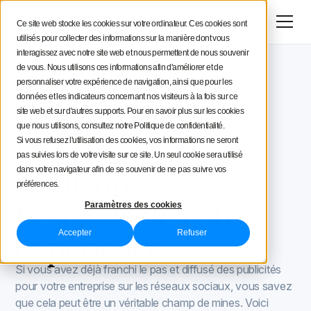
Menu
Essai gratuit
Ce site web stocke les cookies sur votre ordinateur. Ces cookies sont
utilisés pour collecter des informations sur la manière dont vous
Stratégie social media
interagissez avec notre site web et nous permettent de nous souvenir
de vous. Nous utilisons ces informations afin d'améliorer et de
Blog Iconosquare
Astuces Instagram
Conseils aux créateurs
personnaliser votre expérience de navigation, ainsi que pour les
Astuces Instagram
September 23, 2022
données et les indicateurs concernant nos visiteurs à la fois sur ce
Mis à jour le
September 20, 2022
Quelles publicités
site web et sur d'autres supports. Pour en savoir plus sur les cookies
Iconosquare
que nous utilisons, consultez notre Politique de confidentialité.
Instagram sont les
Si vous refusez l'utilisation des cookies, vos informations ne seront
pas suivies lors de votre visite sur ce site. Un seul cookie sera utilisé
meilleures ?
dans votre navigateur afin de se souvenir de ne pas suivre vos
préférences.
Résultats de notre
Paramètres des cookies
expérience
Accepter
Refuser
Si vous avez déjà franchi le pas et diffusé des publicités
pour votre entreprise sur les réseaux sociaux, vous savez
que cela peut être un véritable champ de mines. Voici