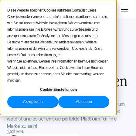
Menü
Jetzt testen
Diese Website speichert Cookies auf Ihrem Computer. Diese
Cookies werden verwendet, um Informationen darüber zu sammeln,
Social Media Strategie
wie Sie mit unserer Website interagieren. Wir verwenden diese
Informationen, um Ihre Browser-Erfahrung zu verbessern und
Iconosquare -Blog
TikTok für Marken
Tipps für Creatoren
anzupassen, sowie für Analysen und Messungen zu unseren
TikTok für Marken
January 28, 2021
Besuchern auf dieser Website und anderen Medien. Weitere
Aktualisiert am
August 19, 2022
10 Gründe, auf
Informationen zu den von uns verwendeten Cookies finden Sie in
Iconosquare
unseren Datenschutzbestimmungen.
TikTok zu werben,
Wenn Sie ablehnen, werden Ihre Informationen beim Besuch dieser
Website nicht erfasst. Ein einzelnes Cookie wird in Ihrem Browser
basierend auf echten
gesetzt, um daran zu erinnern, dass Sie nicht nachverfolgt werden
möchten.
Daten
Cookie-Einstellungen
Akzeptieren
Ablehnen
Welche Social-Media-App soll man wählen, wenn es um
Werbung geht? Warum nicht TikTok? Seine Beliebtheit
wächst und es scheint die perfekte Plattform für Ihre
Marke zu sein!
05 MIN.