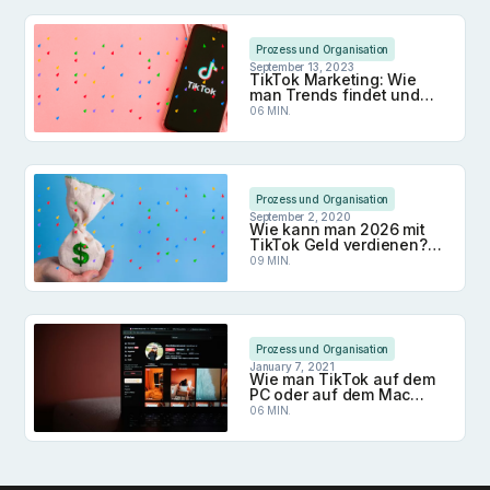
Wie kann man 2026 mehr Aufrufe auf TikTok erzie
Prozess und Organisation
September 13, 2023
TikTok Marketing: Wie
man Trends findet und
virale Inhalte erstellt
06 MIN.
TikTok Marketing: Wie man Trends findet und virale
Prozess und Organisation
September 2, 2020
Wie kann man 2026 mit
TikTok Geld verdienen?
Für Creator und Marken
09 MIN.
Wie kann man 2026 mit TikTok Geld verdienen? F
Prozess und Organisation
January 7, 2021
Wie man TikTok auf dem
PC oder auf dem Mac
verwendet
06 MIN.
Wie man TikTok auf dem PC oder auf dem Mac 