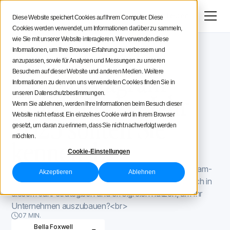
Menü
Jetzt testen
Diese Website speichert Cookies auf Ihrem Computer. Diese
Cookies werden verwendet, um Informationen darüber zu sammeln,
Social Media Strategie
wie Sie mit unserer Website interagieren. Wir verwenden diese
Informationen, um Ihre Browser-Erfahrung zu verbessern und
Iconosquare -Blog
Instagram Tipps
Tipps für Creatoren
anzupassen, sowie für Analysen und Messungen zu unseren
Instagram Tipps
February 20, 2023
Diese Instagram-
Besuchern auf dieser Website und anderen Medien. Weitere
Informationen zu den von uns verwendeten Cookies finden Sie in
Iconosquare
Tipps für das Jahr
unseren Datenschutzbestimmungen.
Wenn Sie ablehnen, werden Ihre Informationen beim Besuch dieser
Website nicht erfasst. Ein einzelnes Cookie wird in Ihrem Browser
2023 sollten Sie
gesetzt, um daran zu erinnern, dass Sie nicht nachverfolgt werden
möchten.
kennen<br>
Cookie-Einstellungen
In diesem Artikel erfahren Sie die 8 heißesten Instagram-
Akzeptieren
Ablehnen
Tipps für das Jahr 2023. Wie können Sie die App auch in
diesem Jahr strategisch und erfolgreich nutzen, um Ihr
Unternehmen auszubauen?<br>
07 MIN.
Bella Foxwell