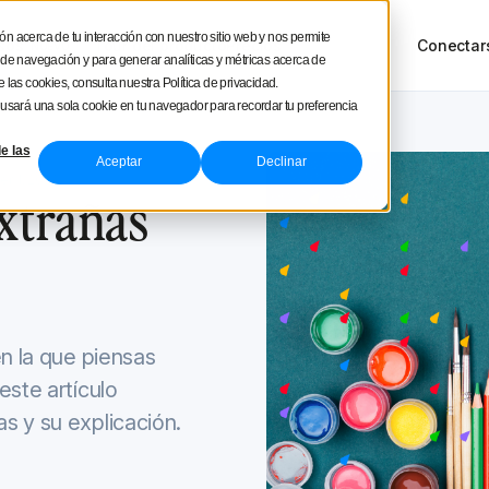
square
ón acerca de tu interacción con nuestro sitio web y nos permite
sos
Tour del producto
Precios
Conectar
NUEVO
a de navegación y para generar analíticas y métricas acerca de
 las cookies, consulta nuestra Política de privacidad.
e usará una sola cookie en tu navegador para recordar tu preferencia
e las
Aceptar
Declinar
r 1, 2022
xtrañas
en la que piensas
este artículo
s y su explicación.