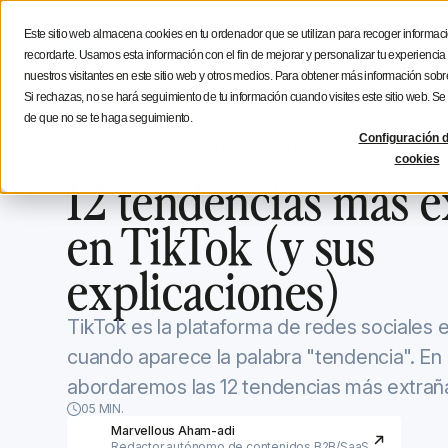
Estratégia social media
Consejos de creación
Icono
Este sitio web almacena cookies en tu ordenador que se utilizan para recoger informaci
Funcionalidades
Soluciones
Recur
recordarte. Usamos esta información con el fin de mejorar y personalizar tu experienci
nuestros visitantes en este sitio web y otros medios. Para obtener más información sobre
Si rechazas, no se hará seguimiento de tu información cuando visites este sitio web. S
de que no se te haga seguimiento.
Configuración d
Blog de Iconosquare
TikTok para marcas
cookies
TikTok para marcas
October 8, 2020
Actualizado el
Septembe
12 tendencias más e
en TikTok (y sus
explicaciones)
TikTok es la plataforma de redes sociales 
cuando aparece la palabra "tendencia". En 
abordaremos las 12 tendencias más extraña
05 MIN.
Marvellous Aham-adi
Redactor autónomo de contenidos B2B/SaaS