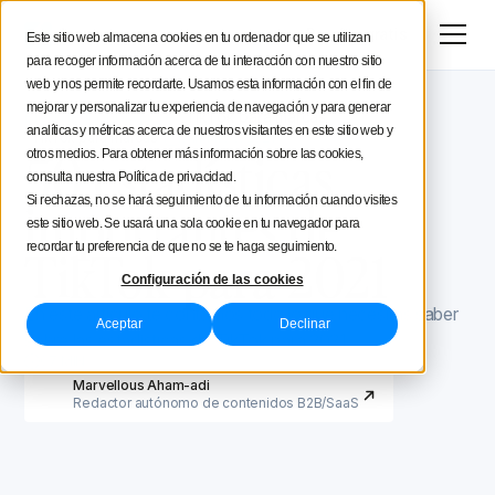
Menú
Prueba gratis
Este sitio web almacena cookies en tu ordenador que se utilizan
para recoger información acerca de tu interacción con nuestro sitio
Estratégia social media
web y nos permite recordarte. Usamos esta información con el fin de
mejorar y personalizar tu experiencia de navegación y para generar
Blog de Iconosquare
TikTok para marcas
Consejos de creación
analíticas y métricas acerca de nuestros visitantes en este sitio web y
TikTok para marcas
January 5, 2021
50 estadísticas
otros medios. Para obtener más información sobre las cookies,
consulta nuestra Política de privacidad.
Iconosquare
importantes de
Si rechazas, no se hará seguimiento de tu información cuando visites
este sitio web. Se usará una sola cookie en tu navegador para
recordar tu preferencia de que no se te haga seguimiento.
TikTok para 2021
Configuración de las cookies
En este artículo te contamos todo lo que necesitas saber
Aceptar
Declinar
sobre las estadísticas de TikTok para 2021.
07 MIN.
Marvellous Aham-adi
Redactor autónomo de contenidos B2B/SaaS