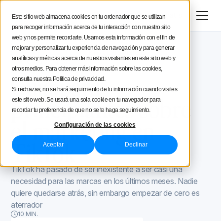
Menú
Prueba gratis
Este sitio web almacena cookies en tu ordenador que se utilizan
para recoger información acerca de tu interacción con nuestro sitio
Estratégia social media
web y nos permite recordarte. Usamos esta información con el fin de
mejorar y personalizar tu experiencia de navegación y para generar
Blog de Iconosquare
TikTok para marcas
Consejos de creación
analíticas y métricas acerca de nuestros visitantes en este sitio web y
TikTok para marcas
August 14, 2020
otros medios. Para obtener más información sobre las cookies,
Actualizado el
February 18, 2021
Guía para
consulta nuestra Política de privacidad.
Iconosquare
Si rechazas, no se hará seguimiento de tu información cuando visites
principiantes sobre
este sitio web. Se usará una sola cookie en tu navegador para
recordar tu preferencia de que no se te haga seguimiento.
el marketing en
Configuración de las cookies
TikTok
Aceptar
Declinar
TikTok ha pasado de ser inexistente a ser casi una
necesidad para las marcas en los últimos meses. Nadie
quiere quedarse atrás, sin embargo empezar de cero es
aterrador
10 MIN.