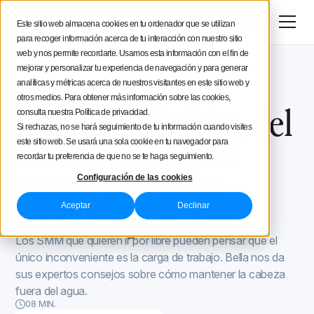
Menú
Prueba gratis
Este sitio web almacena cookies en tu ordenador que se utilizan
para recoger información acerca de tu interacción con nuestro sitio
Estratégia social media
web y nos permite recordarte. Usamos esta información con el fin de
mejorar y personalizar tu experiencia de navegación y para generar
Blog de Iconosquare
Proceso y organización
Consejos de creación
analíticas y métricas acerca de nuestros visitantes en este sitio web y
Proceso y organización
June 30, 2022
otros medios. Para obtener más información sobre las cookies,
Actualizado el
June 30, 2022
La guía definitiva del
consulta nuestra Política de privacidad.
Iconosquare
Si rechazas, no se hará seguimiento de tu información cuando visites
freelance para el
este sitio web. Se usará una sola cookie en tu navegador para
recordar tu preferencia de que no se te haga seguimiento.
gestor de redes
Configuración de las cookies
sociales perezoso
Aceptar
Declinar
Los SMM que quieren ir por libre pueden pensar que el
único inconveniente es la carga de trabajo. Bella nos da
sus expertos consejos sobre cómo mantener la cabeza
fuera del agua.
08 MIN.