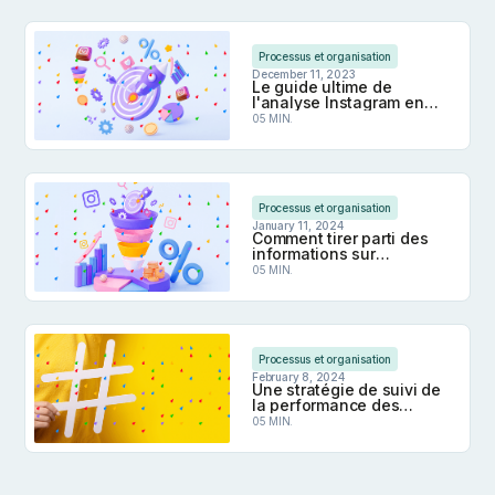
Comment faire apparaître votre post Instagram 
Processus et organisation
December 11, 2023
Le guide ultime de
l'analyse Instagram en
2024
05 MIN.
Le guide ultime de l'analyse Instagram en 2024
Processus et organisation
January 11, 2024
Comment tirer parti des
informations sur
Instagram pour optimiser
05 MIN.
les campagnes
publicitaires ?
Comment tirer parti des informations sur Instagr
Processus et organisation
February 8, 2024
Une stratégie de suivi de
la performance des
hashtags pour
05 MIN.
augmenter la portée et le
nombre d'impressions
Une stratégie de suivi de la performance des ha