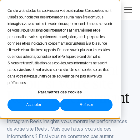
Menu
Essai gratuit
Ce site web stocke les cookies sur votre ordinateur. Ces cookies sont
utilisés pour collecter des informations sur la manière dont vous
Stratégie social media
interagissez avec notre site web et nous permettent de nous souvenir
de vous. Nous utilisons ces informations afin d'améliorer et de
Blog Iconosquare
Astuces Instagram
Conseils aux créateurs
personnaliser votre expérience de navigation, ainsi que pour les
Astuces Instagram
November 21, 2022
données et les indicateurs concernant nos visiteurs à la fois sur ce
Mis à jour le
November 21, 2022
Instagram Reels
site web et sur d'autres supports. Pour en savoir plus sur les cookies
Iconosquare
que nous utilisons, consultez notre Politique de confidentialité.
Insights : Comment
Si vous refusez l'utilisation des cookies, vos informations ne seront
pas suivies lors de votre visite sur ce site. Un seul cookie sera utilisé
savoir si votre site
dans votre navigateur afin de se souvenir de ne pas suivre vos
préférences.
Reels est performant
Paramètres des cookies
?
Accepter
Refuser
Instagram Reels Insights vous montre les performances
de votre site Reels . Mais que faites-vous de ces
informations ? Et si vous ne constatez pas autant