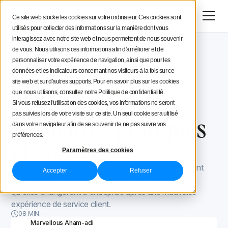
Menu
Essai gratuit
Ce site web stocke les cookies sur votre ordinateur. Ces cookies sont
utilisés pour collecter des informations sur la manière dont vous
Stratégie social media
interagissez avec notre site web et nous permettent de nous souvenir
de vous. Nous utilisons ces informations afin d'améliorer et de
Blog Iconosquare
Outils et astuces
Conseils aux créateurs
personnaliser votre expérience de navigation, ainsi que pour les
Outils et astuces
December 13, 2022
réseaux sociaux
données et les indicateurs concernant nos visiteurs à la fois sur ce
site web et sur d'autres supports. Pour en savoir plus sur les cookies
Iconosquare
Customer Service :
que nous utilisons, consultez notre Politique de confidentialité.
Si vous refusez l'utilisation des cookies, vos informations ne seront
pas suivies lors de votre visite sur ce site. Un seul cookie sera utilisé
Meilleures pratiques
dans votre navigateur afin de se souvenir de ne pas suivre vos
préférences.
et conseils
Paramètres des cookies
Selon l'enquête de Microsoft sur l'état du service client
Accepter
Refuser
mondial, 61 % des personnes interrogées déclarent
qu'elles changeront d'entreprise après une mauvaise
expérience de service client.
08 MIN.
Marvellous Aham-adi