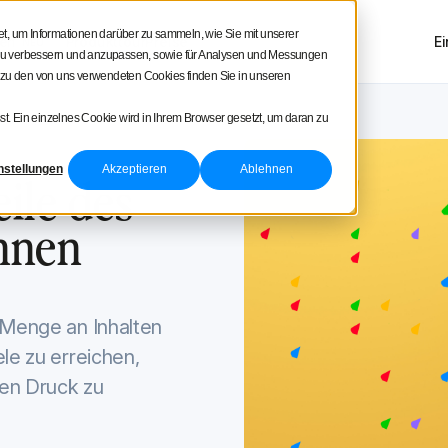
uare
, um Informationen darüber zu sammeln, wie Sie mit unserer
en
Produkttour
Preise
E
NEU
g zu verbessern und anzupassen, sowie für Analysen und Messungen
 zu den von uns verwendeten Cookies finden Sie in unseren
t. Ein einzelnes Cookie wird in Ihrem Browser gesetzt, um daran zu
nstellungen
Akzeptieren
Ablehnen
eile des
ennen
 Menge an Inhalten
le zu erreichen,
sen Druck zu