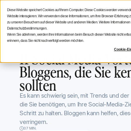
Social Media Strategie
Tipps für Creatoren
Iconosq
Diese Website speichert Cookies auf Ihrem Computer. Diese Cookies werden verwendet
Eigenschaften
Lösungen
Ressourc
Website interagieren. Wir verwenden diese Informationen, um Ihre Browser-Erfahrun
zu unseren Besuchern auf dieser Website und anderen Medien. Weitere Informationen
Datenschutzbestimmungen.
Wenn Sie ablehnen, werden Ihre Informationen beim Besuch dieser Website nicht erfass
erinnern, dass Sie nicht nachverfolgt werden möchten.
Iconosquare -Blog
Tools und Hacks
Tools und Hacks
May 2, 2022
Aktualisiert am
May 11, 2022
Cookie-Ei
11 Social Media Vort
Bloggens, die Sie k
sollten
Es kann schwierig sein, mit Trends und der
die Sie benötigen, um Ihre Social-Media-Zie
Schritt zu halten. Bloggen kann helfen, die
verringern.
07 MIN.