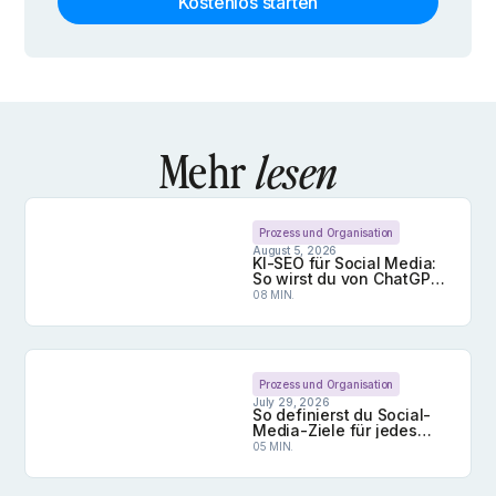
Kostenlos starten
Mehr
lesen
Prozess und Organisation
August 5, 2026
KI-SEO für Social Media:
So wirst du von ChatGPT
und Co. zitiert
08 MIN.
KI-SEO für Social Media: So wirst du von ChatGPT 
Prozess und Organisation
July 29, 2026
So definierst du Social-
Media-Ziele für jedes
Profil, das du betreust
05 MIN.
So definierst du Social-Media-Ziele für jedes Profi