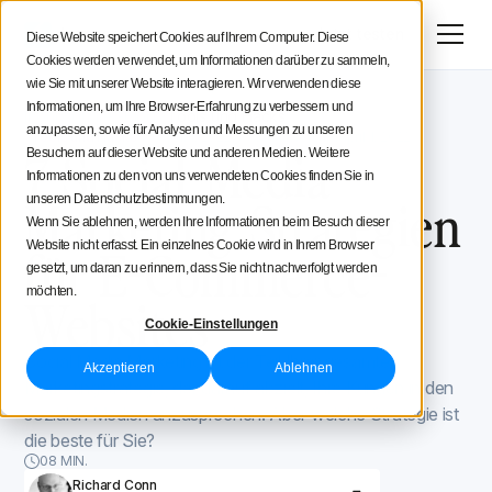
Menü
Jetzt testen
Diese Website speichert Cookies auf Ihrem Computer. Diese
Cookies werden verwendet, um Informationen darüber zu sammeln,
Social Media Strategie
wie Sie mit unserer Website interagieren. Wir verwenden diese
Informationen, um Ihre Browser-Erfahrung zu verbessern und
Iconosquare -Blog
Tools und Hacks
Tipps für Creatoren
anzupassen, sowie für Analysen und Messungen zu unseren
Tools und Hacks
April 1, 2022
Aktualisiert am
April 1, 2022
7 Social-Media-
Besuchern auf dieser Website und anderen Medien. Weitere
Informationen zu den von uns verwendeten Cookies finden Sie in
Iconosquare
Marketing-Strategien
unseren Datenschutzbestimmungen.
Wenn Sie ablehnen, werden Ihre Informationen beim Besuch dieser
Website nicht erfasst. Ein einzelnes Cookie wird in Ihrem Browser
für E-Commerce-
gesetzt, um daran zu erinnern, dass Sie nicht nachverfolgt werden
möchten.
Websites
Cookie-Einstellungen
Social Media Marketing ist der Teil Ihrer gesamten
Akzeptieren
Ablehnen
Marketingstrategie, der darauf abzielt, Ihre Kunden in den
sozialen Medien anzusprechen. Aber welche Strategie ist
die beste für Sie?
08 MIN.
Richard Conn