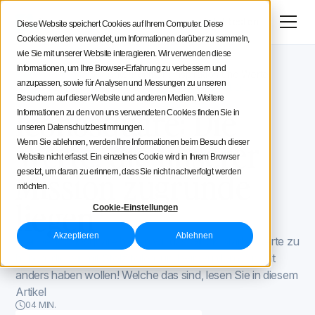
Menü
Jetzt testen
Diese Website speichert Cookies auf Ihrem Computer. Diese
Cookies werden verwendet, um Informationen darüber zu sammeln,
Social Media Strategie
wie Sie mit unserer Website interagieren. Wir verwenden diese
Informationen, um Ihre Browser-Erfahrung zu verbessern und
Iconosquare -Blog
Unternehmen, Inspiration und Werte
Tipps für Creatoren
anzupassen, sowie für Analysen und Messungen zu unseren
Unternehmen, Inspiration und Werte
September 1, 2021
Besuchern auf dieser Website und anderen Medien. Weitere
Aktualisiert am
September 1, 2021
Iconosquare: Die
Informationen zu den von uns verwendeten Cookies finden Sie in
Iconosquare
unseren Datenschutzbestimmungen.
Werte, die unserer
Wenn Sie ablehnen, werden Ihre Informationen beim Besuch dieser
Website nicht erfasst. Ein einzelnes Cookie wird in Ihrem Browser
Mission zugrunde
gesetzt, um daran zu erinnern, dass Sie nicht nachverfolgt werden
möchten.
liegen
Cookie-Einstellungen
Akzeptieren
Ablehnen
Hier bei Iconosquare haben wir das Glück, starke Werte zu
haben, die wir mit Stolz teilen, und wir würden es nicht
anders haben wollen! Welche das sind, lesen Sie in diesem
Artikel
04 MIN.