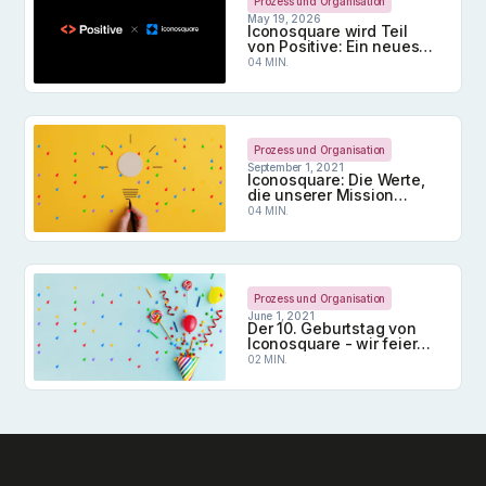
Prozess und Organisation
May 19, 2026
Iconosquare wird Teil
von Positive: Ein neues
Kapitel im Social-Media-
04 MIN.
Management
Iconosquare wird Teil von Positive: Ein neues K
Prozess und Organisation
September 1, 2021
Iconosquare: Die Werte,
die unserer Mission
zugrunde liegen
04 MIN.
Iconosquare: Die Werte, die unserer Mission zugr
Prozess und Organisation
June 1, 2021
Der 10. Geburtstag von
Iconosquare - wir feiern
gemeinsam!
02 MIN.
Der 10. Geburtstag von Iconosquare - wir feiern