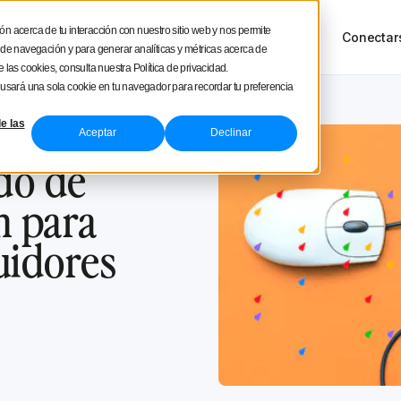
square
ón acerca de tu interacción con nuestro sitio web y nos permite
sos
Tour del producto
Precios
Conectar
NUEVO
a de navegación y para generar analíticas y métricas acerca de
 las cookies, consulta nuestra Política de privacidad.
e usará una sola cookie en tu navegador para recordar tu preferencia
e las
Aceptar
Declinar
do de
m para
uidores