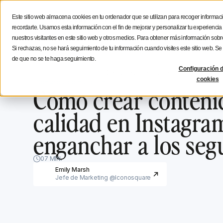
Estratégia social media
Consejos de creación
Icono
Este sitio web almacena cookies en tu ordenador que se utilizan para recoger informaci
Funcionalidades
Soluciones
Recur
recordarte. Usamos esta información con el fin de mejorar y personalizar tu experienci
nuestros visitantes en este sitio web y otros medios. Para obtener más información sobre
Si rechazas, no se hará seguimiento de tu información cuando visites este sitio web. S
de que no se te haga seguimiento.
Configuración d
Blog de Iconosquare
Consejos pro Instagram
cookies
Consejos pro Instagram
August 16, 2018
Cómo crear conteni
calidad en Instagra
enganchar a los seg
07 MIN.
Emily Marsh
Jefe de Marketing @Iconosquare