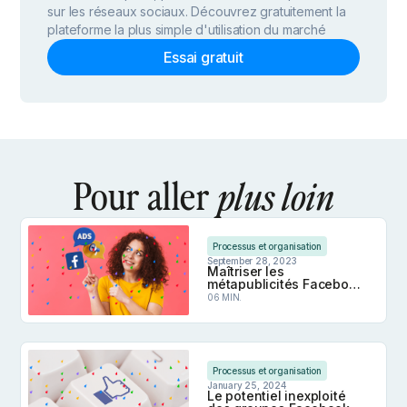
sur les réseaux sociaux. Découvrez gratuitement la
plateforme la plus simple d'utilisation du marché
Essai gratuit
Pour aller
plus loin
Processus et organisation
September 28, 2023
Maîtriser les
métapublicités Facebook
: Optimisez vos
06 MIN.
performances et
atteignez vos objectifs
Audience
Maîtriser les métapublicités Facebook : Optimise
Processus et organisation
January 25, 2024
Le potentiel inexploité