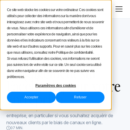
Menu
Essai gratuit
Ce site web stocke les cookies sur votre ordinateur. Ces cookies sont
utilisés pour collecter des informations sur la manière dont vous
Stratégie social media
interagissez avec notre site web et nous permettent de nous souvenir
de vous. Nous utilisons ces informations afin d'améliorer et de
Blog Iconosquare
Facebook pour les entreprises
Conseils aux créateurs
personnaliser votre expérience de navigation, ainsi que pour les
Facebook pour les entreprises
February 20, 2023
7 conseils pour
données et les indicateurs concernant nos visiteurs à la fois sur ce
site web et sur d'autres supports. Pour en savoir plus sur les cookies
Iconosquare
augmenter
que nous utilisons, consultez notre Politique de confidentialité.
Si vous refusez l'utilisation des cookies, vos informations ne seront
pas suivies lors de votre visite sur ce site. Un seul cookie sera utilisé
l'engagement sur
dans votre navigateur afin de se souvenir de ne pas suivre vos
préférences.
Facebook pour votre
Paramètres des cookies
entreprise
Accepter
Refuser
Facebook a le pouvoir de faire ou de défaire votre
entreprise, en particulier si vous souhaitez acquérir de
nouveaux clients par le biais de canaux en ligne.
07 MIN.