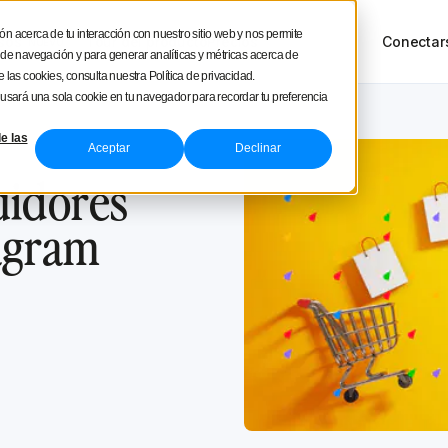
square
ón acerca de tu interacción con nuestro sitio web y nos permite
sos
Tour del producto
Precios
Conectar
NUEVO
a de navegación y para generar analíticas y métricas acerca de
 las cookies, consulta nuestra Política de privacidad.
e usará una sola cookie en tu navegador para recordar tu preferencia
e las
Aceptar
Declinar
uidores
tagram