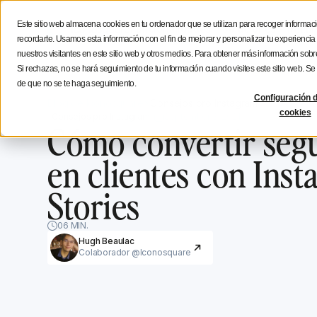
Estratégia social media
Consejos de creación
Icono
Este sitio web almacena cookies en tu ordenador que se utilizan para recoger informaci
Funcionalidades
Soluciones
Recur
recordarte. Usamos esta información con el fin de mejorar y personalizar tu experienci
nuestros visitantes en este sitio web y otros medios. Para obtener más información sobre
Si rechazas, no se hará seguimiento de tu información cuando visites este sitio web. S
de que no se te haga seguimiento.
Configuración d
Blog de Iconosquare
Consejos pro Instagram
cookies
Consejos pro Instagram
September 3, 2021
Cómo convertir seg
en clientes con Ins
Stories
06 MIN.
Hugh Beaulac
Colaborador @Iconosquare