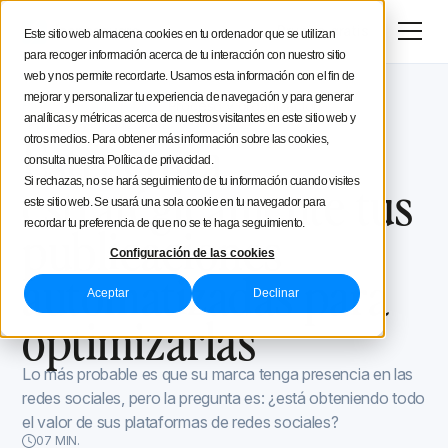
Menú
Prueba gratis
Este sitio web almacena cookies en tu ordenador que se utilizan
para recoger información acerca de tu interacción con nuestro sitio
Estratégia social media
web y nos permite recordarte. Usamos esta información con el fin de
mejorar y personalizar tu experiencia de navegación y para generar
Blog de Iconosquare
Proceso y organización
Consejos de creación
analíticas y métricas acerca de nuestros visitantes en este sitio web y
Proceso y organización
March 22, 2023
Estructura
otros medios. Para obtener más información sobre las cookies,
consulta nuestra Política de privacidad.
Iconosquare
estratégicamente tus
Si rechazas, no se hará seguimiento de tu información cuando visites
este sitio web. Se usará una sola cookie en tu navegador para
recordar tu preferencia de que no se te haga seguimiento.
publicaciones
Configuración de las cookies
automatizadas para
Aceptar
Declinar
optimizarlas
Lo más probable es que su marca tenga presencia en las
redes sociales, pero la pregunta es: ¿está obteniendo todo
el valor de sus plataformas de redes sociales?
07 MIN.