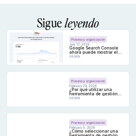
Sigue
leyendo
Proceso y organización
July 17, 2026
Google Search Console
ahora puede mostrar el
rendimiento de tu
08 MIN.
contenido social en las
búsquedas
Google Search Console ahora puede mostrar el r
Proceso y organización
February 24, 2026
¿Por qué utilizar una
herramienta de gestión
de redes sociales en
08 MIN.
2026?
¿Por qué utilizar una herramienta de gestión de 
Proceso y organización
February 5, 2026
¿Cómo seleccionar una
herramienta de gestión