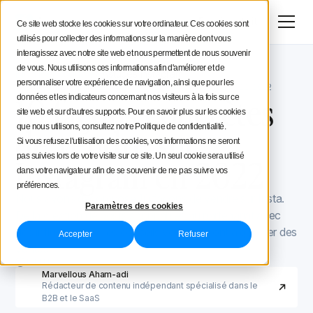
Menu
Essai gratuit
Ce site web stocke les cookies sur votre ordinateur. Ces cookies sont
utilisés pour collecter des informations sur la manière dont vous
Stratégie social media
interagissez avec notre site web et nous permettent de nous souvenir
de vous. Nous utilisons ces informations afin d'améliorer et de
Blog Iconosquare
Astuces Instagram
Conseils aux créateurs
personnaliser votre expérience de navigation, ainsi que pour les
Astuces Instagram
June 22, 2022
Mis à jour le
July 22, 2022
10 façons concrètes
données et les indicateurs concernant nos visiteurs à la fois sur ce
site web et sur d'autres supports. Pour en savoir plus sur les cookies
Iconosquare
de vendre sur
que nous utilisons, consultez notre Politique de confidentialité.
Si vous refusez l'utilisation des cookies, vos informations ne seront
pas suivies lors de votre visite sur ce site. Un seul cookie sera utilisé
Instagram en 2022
dans votre navigateur afin de se souvenir de ne pas suivre vos
préférences.
Nous avons décomposé 10 façons de vendre sur Insta.
Paramètres des cookies
De la création de posts shoppables au partenariat avec
des influenceurs, ces conseils vous aideront à générer des
Accepter
Refuser
ventes.
11 MIN.
Marvellous Aham-adi
Rédacteur de contenu indépendant spécialisé dans le
B2B et le SaaS