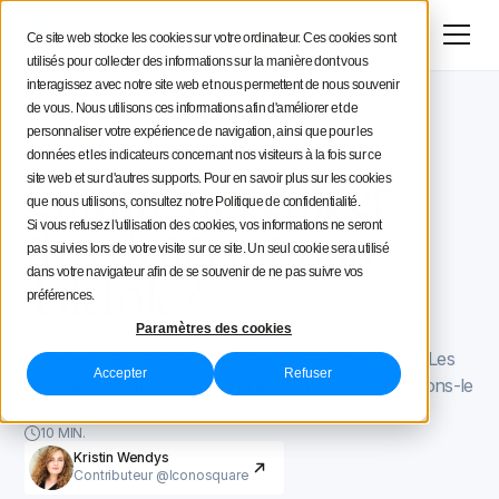
Menu
Essai gratuit
Ce site web stocke les cookies sur votre ordinateur. Ces cookies sont
utilisés pour collecter des informations sur la manière dont vous
Stratégie social media
interagissez avec notre site web et nous permettent de nous souvenir
de vous. Nous utilisons ces informations afin d'améliorer et de
Blog Iconosquare
TikTok pour les marques
Conseils aux créateurs
personnaliser votre expérience de navigation, ainsi que pour les
TikTok pour les marques
March 8, 2021
données et les indicateurs concernant nos visiteurs à la fois sur ce
Mis à jour le
March 11, 2026
Comment rédiger
site web et sur d'autres supports. Pour en savoir plus sur les cookies
Iconosquare
que nous utilisons, consultez notre Politique de confidentialité.
des descriptions
Si vous refusez l'utilisation des cookies, vos informations ne seront
pas suivies lors de votre visite sur ce site. Un seul cookie sera utilisé
TikTok ?
dans votre navigateur afin de se souvenir de ne pas suivre vos
préférences.
Les légendes TikTok peuvent être difficiles à trouver.
Paramètres des cookies
Longues ? Courtes ? Humoristiques ? Pointilleuses ? Les
Accepter
Refuser
options sont infinies, alors laquelle choisir ? Découvrons-le
!
10 MIN.
Kristin Wendys
Contributeur @Iconosquare