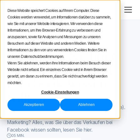
Menü
Jetzt testen
Diese Website speichert Cookies auf Ihrem Computer. Diese
Cookies werden verwendet, um Informationen darüber zu sammeln,
Social Media Strategie
wie Sie mit unserer Website interagieren. Wir verwenden diese
Informationen, um Ihre Browser-Erfahrung zu verbessern und
Iconosquare -Blog
Facebook für Unternehmen
Tipps für Creatoren
anzupassen, sowie für Analysen und Messungen zu unseren
Facebook für Unternehmen
September 3, 2021
Besuchern auf dieser Website und anderen Medien. Weitere
Aktualisiert am
October 19, 2022
Alles, was Sie über
Informationen zu den von uns verwendeten Cookies finden Sie in
Iconosquare
unseren Datenschutzbestimmungen.
das Verkaufen auf
Wenn Sie ablehnen, werden Ihre Informationen beim Besuch dieser
Website nicht erfasst. Ein einzelnes Cookie wird in Ihrem Browser
Facebook wissen
gesetzt, um daran zu erinnern, dass Sie nicht nachverfolgt werden
möchten.
sollten
Cookie-Einstellungen
Akzeptieren
Ablehnen
Facebook. Wir haben es alle (oder zumindest fast alle).
Aber wie viel Potenzial hat es im Hinblick auf das
Marketing? Alles, was Sie über das Verkaufen bei
Facebook wissen sollten, lesen Sie hier.
05 MIN.