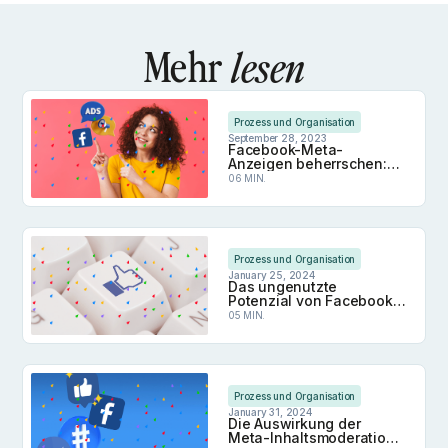
Mehr
lesen
Prozess und Organisation
September 28, 2023
Facebook-Meta-
Anzeigen beherrschen:
Optimieren Sie die
06 MIN.
Leistung und erreichen
Sie Ihr Publikum
Facebook-Meta-Anzeigen beherrschen: Optimieren 
Prozess und Organisation
January 25, 2024
Das ungenutzte
Potenzial von Facebook-
Gruppen für die
05 MIN.
berufliche Vernetzung
Das ungenutzte Potenzial von Facebook-Gruppen 
Prozess und Organisation
January 31, 2024
Die Auswirkung der
Meta-Inhaltsmoderation