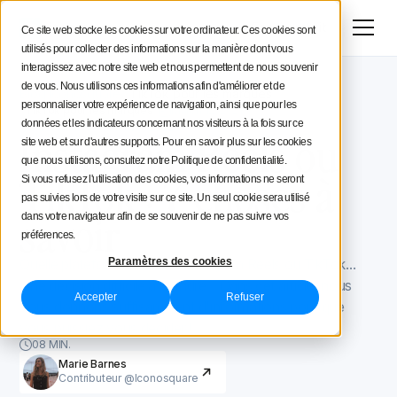
Menu
Essai gratuit
Ce site web stocke les cookies sur votre ordinateur. Ces cookies sont
utilisés pour collecter des informations sur la manière dont vous
Stratégie social media
interagissez avec notre site web et nous permettent de nous souvenir
de vous. Nous utilisons ces informations afin d'améliorer et de
Blog Iconosquare
TikTok pour les marques
Conseils aux créateurs
personnaliser votre expérience de navigation, ainsi que pour les
TikTok pour les marques
March 12, 2021
données et les indicateurs concernant nos visiteurs à la fois sur ce
Mis à jour le
August 30, 2022
Instagram Reels ou
site web et sur d'autres supports. Pour en savoir plus sur les cookies
Iconosquare
que nous utilisons, consultez notre Politique de confidentialité.
TikTok : 7 choses à
Si vous refusez l'utilisation des cookies, vos informations ne seront
pas suivies lors de votre visite sur ce site. Un seul cookie sera utilisé
savoir
dans votre navigateur afin de se souvenir de ne pas suivre vos
préférences.
Quelle plateforme utiliser ? Instagram Reels ou TikTok...
Paramètres des cookies
Une décision difficile à prendre... Dans cet article, nous
Accepter
Refuser
vous donnons suffisamment d'informations pour que
vous puissiez vous décider !
08 MIN.
Marie Barnes
Contributeur @Iconosquare