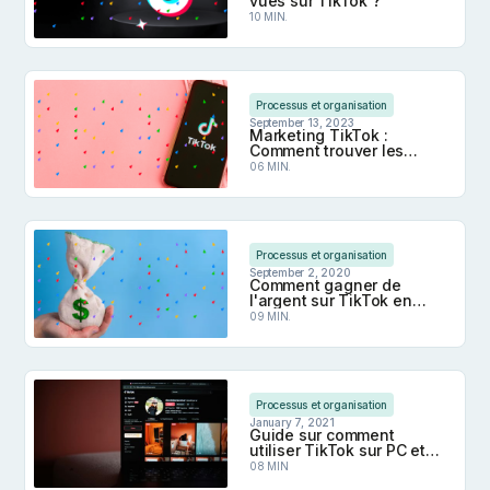
vues sur TikTok ?
10 MIN.
Comment faire plus de vues sur TikTok ?
Processus et organisation
September 13, 2023
Marketing TikTok :
Comment trouver les
tendances et créer du
06 MIN.
contenu viral
Marketing TikTok : Comment trouver les tendances
Processus et organisation
September 2, 2020
Comment gagner de
l'argent sur TikTok en
2026 ? Pour les créateurs
09 MIN.
et les marques
Comment gagner de l'argent sur TikTok en 2026 ?
Processus et organisation
January 7, 2021
Guide sur comment
utiliser TikTok sur PC et
Mac
08 MIN