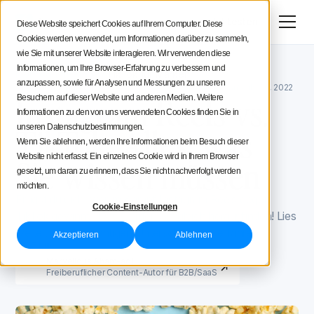
Menü
Jetzt testen
Diese Website speichert Cookies auf Ihrem Computer. Diese
Cookies werden verwendet, um Informationen darüber zu sammeln,
Social Media Strategie
wie Sie mit unserer Website interagieren. Wir verwenden diese
Informationen, um Ihre Browser-Erfahrung zu verbessern und
Iconosquare -Blog
TikTok für Marken
Tipps für Creatoren
anzupassen, sowie für Analysen und Messungen zu unseren
TikTok für Marken
January 27, 2021
Aktualisiert am
July 20, 2022
Instagram Reels vs.
Besuchern auf dieser Website und anderen Medien. Weitere
Informationen zu den von uns verwendeten Cookies finden Sie in
Iconosquare
TikTok: Alles, was
unseren Datenschutzbestimmungen.
Wenn Sie ablehnen, werden Ihre Informationen beim Besuch dieser
Website nicht erfasst. Ein einzelnes Cookie wird in Ihrem Browser
Sie wissen müssen
gesetzt, um daran zu erinnern, dass Sie nicht nachverfolgt werden
möchten.
Fragst du dich, wer im Kampf Instagram Reels gegen
Cookie-Einstellungen
TikTok gewinnt? Das werden Sie gleich herausfinden! Lies
weiter, um alle wichtigen Unterschiede zu erfahren...
Akzeptieren
Ablehnen
07 MIN.
Marvellous Aham-adi
Freiberuflicher Content-Autor für B2B/SaaS