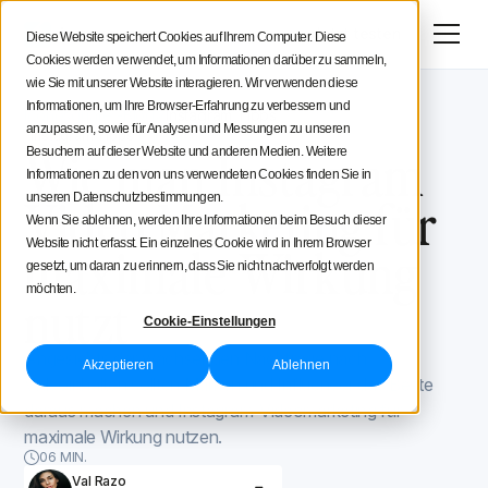
Menü
Jetzt testen
Diese Website speichert Cookies auf Ihrem Computer. Diese
Cookies werden verwendet, um Informationen darüber zu sammeln,
Social Media Strategie
wie Sie mit unserer Website interagieren. Wir verwenden diese
Informationen, um Ihre Browser-Erfahrung zu verbessern und
Iconosquare -Blog
Instagram Tipps
Tipps für Creatoren
anzupassen, sowie für Analysen und Messungen zu unseren
Instagram Tipps
February 6, 2023
Wie man Instagram
Besuchern auf dieser Website und anderen Medien. Weitere
Informationen zu den von uns verwendeten Cookies finden Sie in
Iconosquare
Video Marketing für
unseren Datenschutzbestimmungen.
Wenn Sie ablehnen, werden Ihre Informationen beim Besuch dieser
Website nicht erfasst. Ein einzelnes Cookie wird in Ihrem Browser
maximale Wirkung
gesetzt, um daran zu erinnern, dass Sie nicht nachverfolgt werden
möchten.
nutzt
Cookie-Einstellungen
Angesichts der wachsenden Nachfrage nach
Akzeptieren
Ablehnen
Videoinhalten sollten Marken und Influencer das Beste
daraus machen und Instagram-Videomarketing für
maximale Wirkung nutzen.
06 MIN.
Val Razo